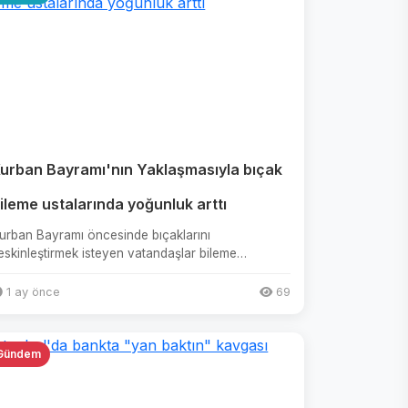
urban Bayramı'nın Yaklaşmasıyla bıçak
ileme ustalarında yoğunluk arttı
urban Bayramı öncesinde bıçaklarını
eskinleştirmek isteyen vatandaşlar bileme
stalarının yolunu tuttu.Aydın'da, bıçak...
1 ay önce
69
Gündem