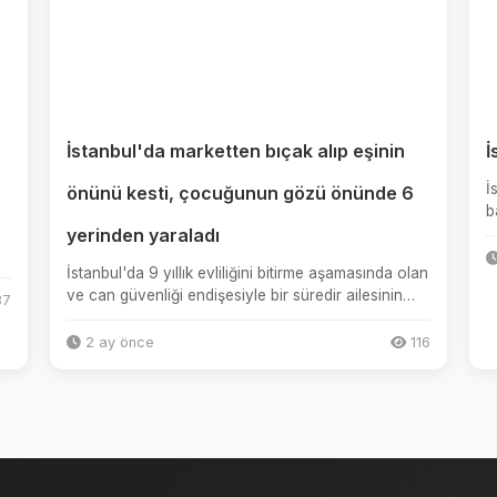
İstanbul'da marketten bıçak alıp eşinin
İ
İ
önünü kesti, çocuğunun gözü önünde 6
b
yerinden yaraladı
Ç
İstanbul'da 9 yıllık evliliğini bitirme aşamasında olan
ve can güvenliği endişesiyle bir süredir ailesinin
7
yanında kalan...
2 ay önce
116