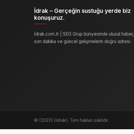
İdrak – Gerçeğin sustuğu yerde biz
konuşuruz.
İdrak.com.tr | SEG Grup bünyesinde ulusal haber,
son dakika ve güncel gelişmelerin doğru adresi.
© {2023} {İdrak}. Tüm hakları saklıdır.