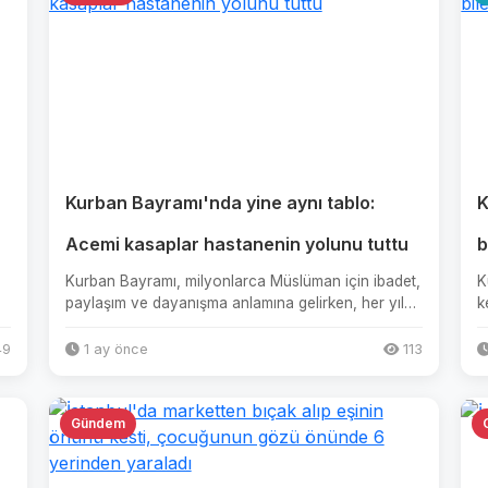
Kurban Bayramı'nda yine aynı tablo:
K
Acemi kasaplar hastanenin yolunu tuttu
b
Kurban Bayramı, milyonlarca Müslüman için ibadet,
K
paylaşım ve dayanışma anlamına gelirken, her yıl
k
tekrarlanan bir sağlı...
u
9
1 ay önce
113
Gündem