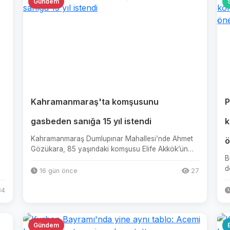
Gündem
Kahramanmaraş'ta komşusunu
P
gasbeden sanığa 15 yıl istendi
k
Kahramanmaraş Dumlupınar Mahallesi’nde Ahmet
ö
Gözükara, 85 yaşındaki komşusu Elife Akkök’ün
B
evinin kapısını çalarak annes...
d
16 gün önce
27
s
4
Gündem