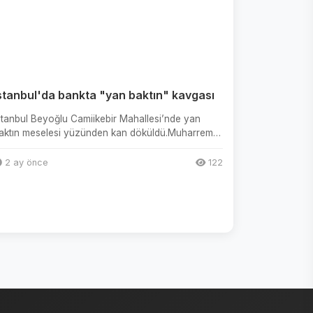
stanbul'da bankta "yan baktın" kavgası
stanbul Beyoğlu Camiikebir Mahallesi’nde yan
aktın meselesi yüzünden kan döküldü.Muharrem
., parkta bankta oturduğu s...
2 ay önce
122