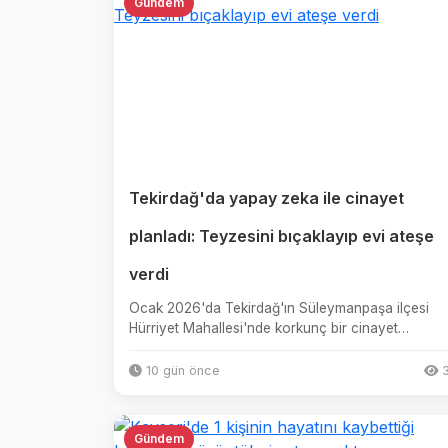
Gündem
Tekirdağ'da yapay zeka ile cinayet
planladı: Teyzesini bıçaklayıp evi ateşe
verdi
Ocak 2026'da Tekirdağ'ın Süleymanpaşa ilçesi
Hürriyet Mahallesi'nde korkunç bir cinayet
meydana geldi.Edinilen bilgiye g...
10 gün önce
3
Gündem