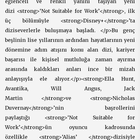
eğlenceli ve renkli yanını taşıyan yeni
dizi <strong>‘Not Suitable for Work’</strong>, ilk
üç bölümüyle <strong>Disney+</strong>’ta
diziseverlerle buluşmaya başladı. </p>Bu genç
beşlinin lise yıllarının ardından hayatlarının yeni
dönemine adım atışını konu alan dizi, kariyer
başarısı ile kişisel mutluluğa zaman ayırma
arasında kaldıkları anları ince bir mizah
anlayışıyla ele alıyor.</p><strong>Ella Hunt,
Avantika, Will Angus, Jack
Martin </strong>ve <strong>Nicholas
Duvernay</strong>’nin başrollerini
paylaştığı <strong>‘Not Suitable for
Work’</strong>ün oyuncu kadrosunda
özellikle <strong>‘Alias’ </strong>dizisiyle