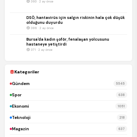
393 · 2 ay önce
DSÖ, hantavirüs için salgın riskinin hala çok düşük
olduğunu duyurdu
386 · 2 ay önce
Bursa'da kadın şoför, fenalaşan yolcusunu
hastaneye yetiştirdi
371 · 2 ay önce
Kategoriler
Gündem
5545
Spor
638
Ekonomi
1051
Teknoloji
218
Magazin
637