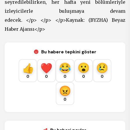
seyredilebilirken, her hafta yeni bölümleriyle
izleyicilerle buluşmaya devam
edecek. </p> </p> </p>Kaynak: (BYZHA) Beyaz
Haber Ajansı</p>
Bu habere tepkini göster
0
0
0
0
0
0