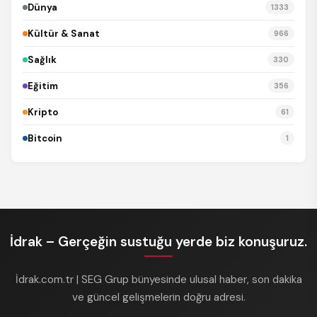
Dünya
1333
Kültür & Sanat
966
Sağlık
330
Eğitim
356
Kripto
61
Bitcoin
1
İdrak – Gerçeğin sustuğu yerde biz konuşuruz.
İdrak.com.tr | SEG Grup bünyesinde ulusal haber, son dakika
ve güncel gelişmelerin doğru adresi.