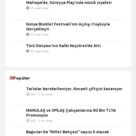
Maltepe'de, Süreyya Plajı'nda müzik ziyafeti
16 saat önce
Konya Bisiklet Festivali'nin Açılışı Coşkuyla
Gerçekleşti
16 saat önce
Türk Dünyası'nın Kalbi Keçiören'de Attı
18 saat önce
Popüler
Tarlalar bereketleniyor, Kocaeli çiftçisi kazanıyor
432 · 2 ay önce
MANULAŞ ve SPİLAŞ Çalışanlarına 60 Bin TL'lik
Promosyon
415 · 2 ay önce
Bağcılar'da "Millet Bahçesi" sayısı 5 olacak