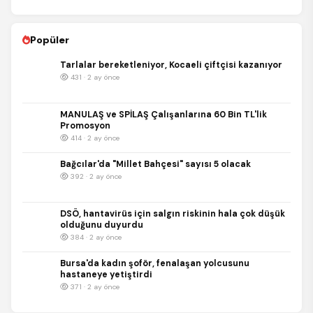
Popüler
Tarlalar bereketleniyor, Kocaeli çiftçisi kazanıyor
431 · 2 ay önce
MANULAŞ ve SPİLAŞ Çalışanlarına 60 Bin TL'lik
Promosyon
414 · 2 ay önce
Bağcılar'da "Millet Bahçesi" sayısı 5 olacak
392 · 2 ay önce
DSÖ, hantavirüs için salgın riskinin hala çok düşük
olduğunu duyurdu
384 · 2 ay önce
Bursa'da kadın şoför, fenalaşan yolcusunu
hastaneye yetiştirdi
371 · 2 ay önce