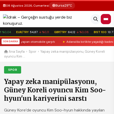
Bursa
29°C
08 Ağustos 2026, Cumartesi
%0,04
EUR/TRY
54,87
↓ %0,11
GBP/TRY
64,12
↓ %0,08
BIST 100
13.77
siklet fren yapan otomobile çarptı
SON DAKİKA
►
Adana'da birlikte yaşadığı kadını feci
Ana Sayfa
›
Spor
›
Yapay zeka manipülasyonu, Güney Koreli
oyuncu Kim ...
SPOR
Yapay zeka manipülasyonu,
Güney Koreli oyuncu Kim Soo-
hyun'un kariyerini sarstı
Güney Kore’de oyuncu Kim Soo-hyun hakkında yayılan