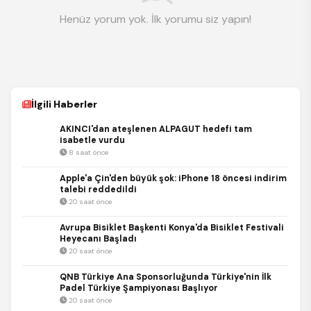
Henüz yorum yok. İlk yorumu siz yapın!
İlgili Haberler
AKINCI'dan ateşlenen ALPAGUT hedefi tam
isabetle vurdu
8 saat önce
Apple'a Çin'den büyük şok: iPhone 18 öncesi indirim
talebi reddedildi
20 saat önce
Avrupa Bisiklet Başkenti Konya'da Bisiklet Festivali
Heyecanı Başladı
20 saat önce
QNB Türkiye Ana Sponsorluğunda Türkiye'nin İlk
Padel Türkiye Şampiyonası Başlıyor
20 saat önce