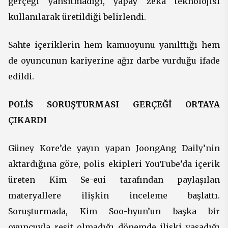
gerçeği yansıtmadığı, yapay zekâ teknolojisi
kullanılarak üretildiği belirlendi.
Sahte içeriklerin hem kamuoyunu yanılttığı hem
de oyuncunun kariyerine ağır darbe vurduğu ifade
edildi.
POLİS SORUŞTURMASI GERÇEĞİ ORTAYA
ÇIKARDI
Güney Kore’de yayın yapan JoongAng Daily’nin
aktardığına göre, polis ekipleri YouTube’da içerik
üreten Kim Se-eui tarafından paylaşılan
materyallere ilişkin inceleme başlattı.
Soruşturmada, Kim Soo-hyun’un başka bir
oyuncuyla reşit olmadığı dönemde ilişki yaşadığı