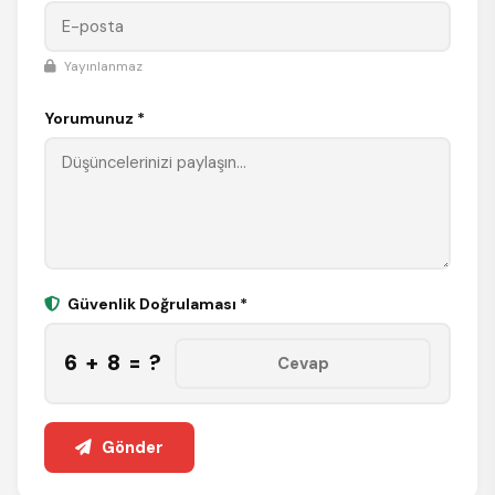
Yayınlanmaz
Yorumunuz *
Güvenlik Doğrulaması *
6 + 8 = ?
Gönder