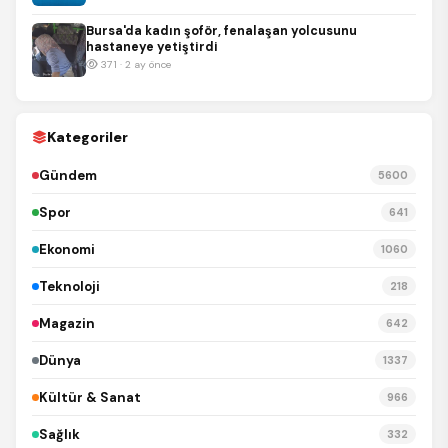
Bursa'da kadın şoför, fenalaşan yolcusunu
hastaneye yetiştirdi
371 · 2 ay önce
Kategoriler
Gündem
5600
Spor
641
Ekonomi
1060
Teknoloji
218
Magazin
642
Dünya
1337
Kültür & Sanat
966
Sağlık
332