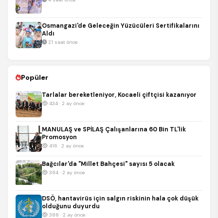
Osmangazi'de Geleceğin Yüzücüleri Sertifikalarını
Aldı
21 saat önce
Popüler
Tarlalar bereketleniyor, Kocaeli çiftçisi kazanıyor
434 · 2 ay önce
MANULAŞ ve SPİLAŞ Çalışanlarına 60 Bin TL'lik
Promosyon
416 · 2 ay önce
Bağcılar'da "Millet Bahçesi" sayısı 5 olacak
394 · 2 ay önce
DSÖ, hantavirüs için salgın riskinin hala çok düşük
olduğunu duyurdu
388 · 2 ay önce