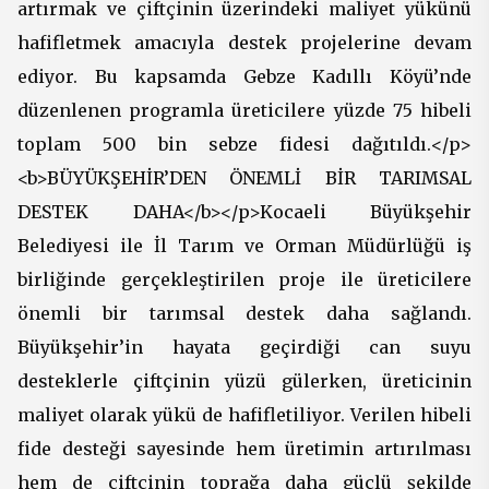
artırmak ve çiftçinin üzerindeki maliyet yükünü
hafifletmek amacıyla destek projelerine devam
ediyor. Bu kapsamda Gebze Kadıllı Köyü’nde
düzenlenen programla üreticilere yüzde 75 hibeli
toplam 500 bin sebze fidesi dağıtıldı.</p>
<b>BÜYÜKŞEHİR’DEN ÖNEMLİ BİR TARIMSAL
DESTEK DAHA</b></p>Kocaeli Büyükşehir
Belediyesi ile İl Tarım ve Orman Müdürlüğü iş
birliğinde gerçekleştirilen proje ile üreticilere
önemli bir tarımsal destek daha sağlandı.
Büyükşehir’in hayata geçirdiği can suyu
desteklerle çiftçinin yüzü gülerken, üreticinin
maliyet olarak yükü de hafifletiliyor. Verilen hibeli
fide desteği sayesinde hem üretimin artırılması
hem de çiftçinin toprağa daha güçlü şekilde