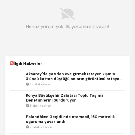
Henüz yorum yok. İlk yorumu siz yapın!
İlgili Haberler
Aksaray'da çatıdan eve girmek isteyen kişinin
3'üncü kattan düştüğü anların görüntüsü ortaya
çıktı
2 dakika önce
Konya Büyükşehir Zabıtası Toplu Taşıma
Denetimlerini Sürdürüyor
11 dakika önce
Palandöken Geçidi'nde otomobil, 150 metrelik
uçuruma yuvarlandı
20 dakika önce