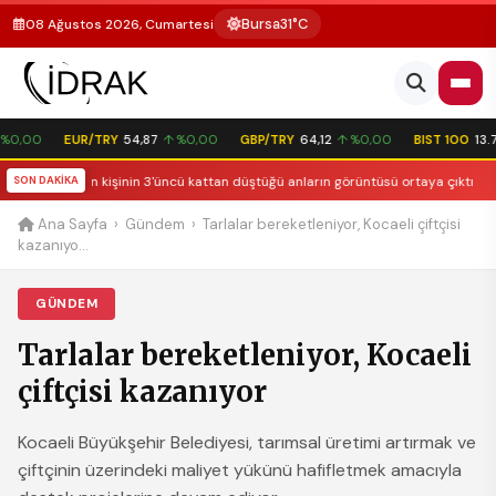
Bursa
31°C
08 Ağustos 2026, Cumartesi
0,00
EUR/TRY
54,87
↑ %0,00
GBP/TRY
64,12
↑ %0,00
BIST 100
13.77
ek isteyen kişinin 3'üncü kattan düştüğü anların görüntüsü ortaya çıktı
SON DAKİKA
►
D
Ana Sayfa
›
Gündem
›
Tarlalar bereketleniyor, Kocaeli çiftçisi
kazanıyo...
GÜNDEM
Tarlalar bereketleniyor, Kocaeli
çiftçisi kazanıyor
Kocaeli Büyükşehir Belediyesi, tarımsal üretimi artırmak ve
çiftçinin üzerindeki maliyet yükünü hafifletmek amacıyla