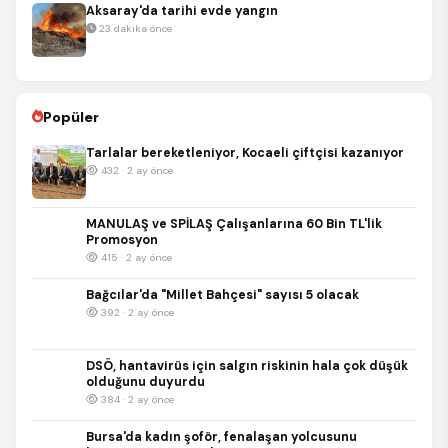
Aksaray'da tarihi evde yangın
23 dakika önce
Popüler
Tarlalar bereketleniyor, Kocaeli çiftçisi kazanıyor
432 · 2 ay önce
MANULAŞ ve SPİLAŞ Çalışanlarına 60 Bin TL'lik
Promosyon
415 · 2 ay önce
Bağcılar'da "Millet Bahçesi" sayısı 5 olacak
392 · 2 ay önce
DSÖ, hantavirüs için salgın riskinin hala çok düşük
olduğunu duyurdu
384 · 2 ay önce
Bursa'da kadın şoför, fenalaşan yolcusunu