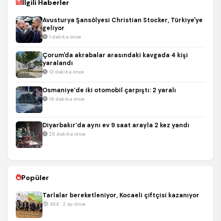
İlgili Haberler
Avusturya Şansölyesi Christian Stocker, Türkiye'ye
geliyor
1 dakika önce
Çorum'da akrabalar arasındaki kavgada 4 kişi
yaralandı
13 dakika önce
Osmaniye’de iki otomobil çarpıştı: 2 yaralı
16 dakika önce
Diyarbakır’da aynı ev 9 saat arayla 2 kez yandı
25 dakika önce
Popüler
Tarlalar bereketleniyor, Kocaeli çiftçisi kazanıyor
434 · 2 ay önce