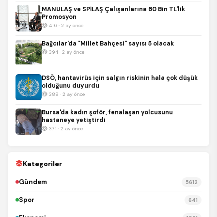
MANULAŞ ve SPİLAŞ Çalışanlarına 60 Bin TL'lik
Promosyon
416 · 2 ay önce
Bağcılar'da "Millet Bahçesi" sayısı 5 olacak
394 · 2 ay önce
DSÖ, hantavirüs için salgın riskinin hala çok düşük
olduğunu duyurdu
388 · 2 ay önce
Bursa'da kadın şoför, fenalaşan yolcusunu
hastaneye yetiştirdi
371 · 2 ay önce
Kategoriler
Gündem
5612
Spor
641