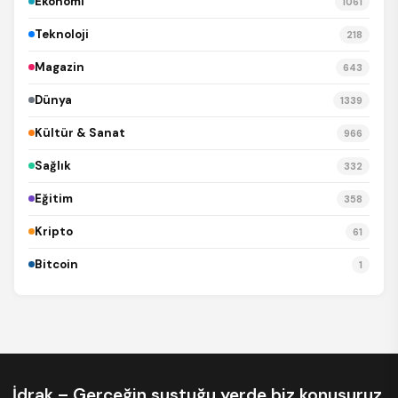
Ekonomi
1061
Teknoloji
218
Magazin
643
Dünya
1339
Kültür & Sanat
966
Sağlık
332
Eğitim
358
Kripto
61
Bitcoin
1
İdrak – Gerçeğin sustuğu yerde biz konuşuruz.