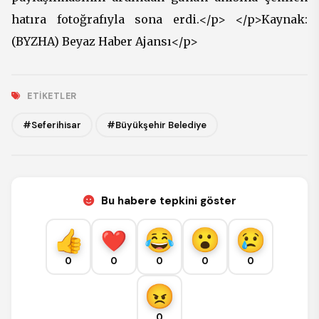
hatıra fotoğrafıyla sona erdi.</p> </p>Kaynak:
(BYZHA) Beyaz Haber Ajansı</p>
ETIKETLER
#Seferihisar
#Büyükşehir Belediye
Bu habere tepkini göster
0
0
0
0
0
0