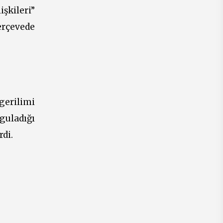
şkileri”
rçevede
gerilimi
guladığı
rdi.