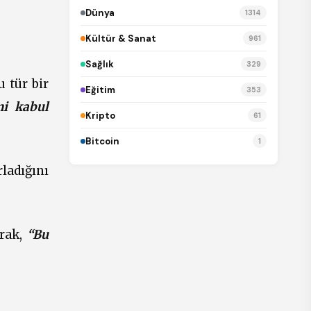
Dünya
1314
Kültür & Sanat
961
Sağlık
329
 tür bir
Eğitim
353
mi kabul
Kripto
61
Bitcoin
1
ladığını
arak,
“Bu