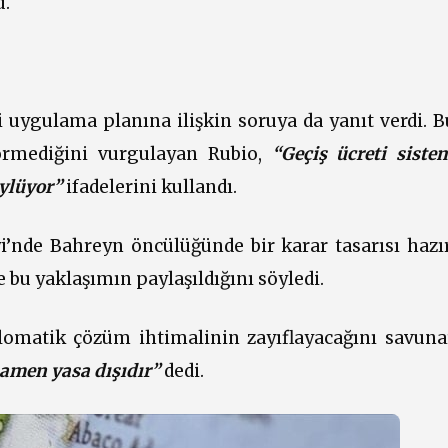
u.
 uygulama planına ilişkin soruya da yanıt verdi. Bu
örmediğini vurgulayan Rubio,
“Geçiş ücreti siste
öylüyor”
ifadelerini kullandı.
’nde Bahreyn öncülüğünde bir karar tasarısı hazır
e bu yaklaşımın paylaşıldığını söyledi.
plomatik çözüm ihtimalinin zayıflayacağını savun
mamen yasa dışıdır”
dedi.