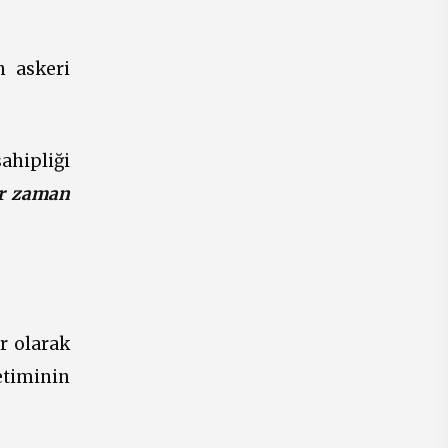
n askeri
sahipliği
er zaman
r olarak
etiminin