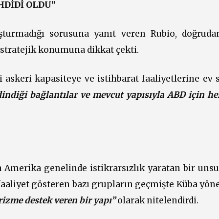
DİDİ OLDU”
uşturmadığı sorusuna yanıt veren Rubio, doğruda
 stratejik konumuna dikkat çekti.
 askeri kapasiteye ve istihbarat faaliyetlerine ev 
edindiği bağlantılar ve mevcut yapısıyla ABD için h
n Amerika genelinde istikrarsızlık yaratan bir unsu
 faaliyet gösteren bazı grupların geçmişte Küba yön
rizme destek veren bir yapı”
olarak nitelendirdi.