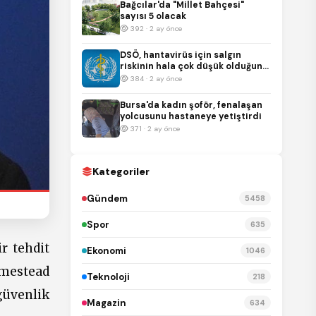
Bağcılar'da "Millet Bahçesi"
sayısı 5 olacak
392 · 2 ay önce
DSÖ, hantavirüs için salgın
riskinin hala çok düşük olduğunu
duyurdu
384 · 2 ay önce
Bursa'da kadın şoför, fenalaşan
yolcusunu hastaneye yetiştirdi
371 · 2 ay önce
Kategoriler
Gündem
5458
Spor
635
r tehdit
Ekonomi
1046
omestead
Teknoloji
218
güvenlik
Magazin
634