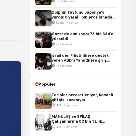
yok
8 dakika önce
Dolphin Tayfunu Japonya’yı
vurdu: 6 yaralı, binlerce binada
elektrik kesildi
32 dakika önce
Gazze'de can kaybı 73 bin 384'e
yükseldi
1 saat önce
İsrail'den Filistinlilere destek
veren ABD'li Yahudilere giriş
engeli
1 saat önce
Popüler
Tarlalar bereketleniyor, Kocaeli
çiftçisi kazanıyor
431 · 2 ay önce
MANULAŞ ve SPİLAŞ
Çalışanlarına 60 Bin TL'lik
Promosyon
414 · 2 ay önce