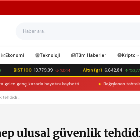
Ekonomi
Teknoloji
Tüm Haberler
Kripto
BIST 100
13.779,39
Altın (gr)
6.642,84
↓ %0,14
↑ %0,77
genç, kazada hayatını kaybetti
►
Bağışlanan tahtaları birleştir
 tehdidi ...
hep ulusal güvenlik tehdid