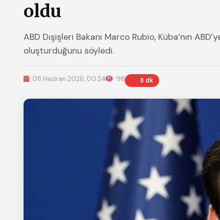
oldu
ABD Dışişleri Bakanı Marco Rubio, Küba’nın ABD’ye 
oluşturduğunu söyledi.
08 Haziran 2026, 00:24
98
3 dk