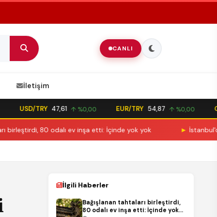
CANLI
İletişim
USD/TRY
47,61
EUR/TRY
54,87
GBP/
↑ %0,00
↑ %0,00
di, 80 odalı ev inşa etti: İçinde yok yok
►
İstanbul'da iş yeri
İlgili Haberler
i
Bağışlanan tahtaları birleştirdi,
80 odalı ev inşa etti: İçinde yok