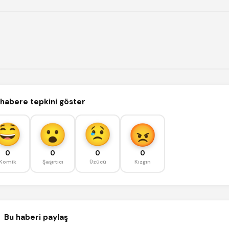
habere tepkini göster
0
0
0
0
Komik
Şaşırtıcı
Üzücü
Kızgın
Bu haberi paylaş