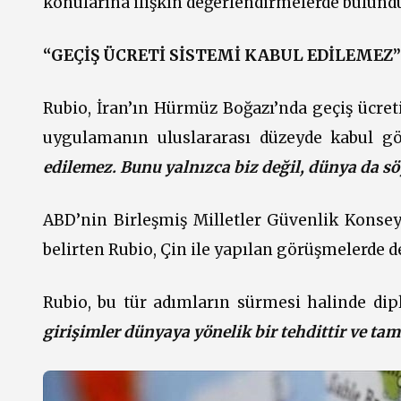
konularına ilişkin değerlendirmelerde bulund
“GEÇİŞ ÜCRETİ SİSTEMİ KABUL EDİLEMEZ”
Rubio, İran’ın Hürmüz Boğazı’nda geçiş ücreti
uygulamanın uluslararası düzeyde kabul g
edilemez. Bunu yalnızca biz değil, dünya da s
ABD’nin Birleşmiş Milletler Güvenlik Konseyi
belirten Rubio, Çin ile yapılan görüşmelerde d
Rubio, bu tür adımların sürmesi halinde di
girişimler dünyaya yönelik bir tehdittir ve ta