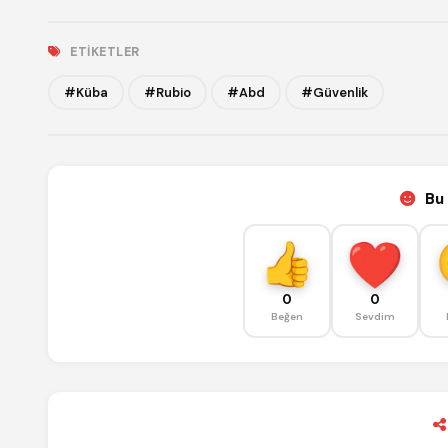
ETIKETLER
#Küba
#Rubio
#Abd
#Güvenlik
Bu 
0
0
Beğen
Sevdim