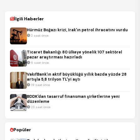
İlgili Haberler
Hürmüz Boğazı krizi, Irak'ın petrol ihracatını vurdu
2 saat önce
Ticaret Bakanlığı 80 ülkeye yönelik 107 sektörel
pazar araştırması hazırladı
6 saat önce
VakıfBank'ın aktif büyüklüğü yıllık bazda yüzde 28
artışla 5,8 trilyon TL'yi aştı
19 saat önce
BDDK'dan tasarruf finansman şirketlerine yeni
düzenleme
23 saat önce
Popüler