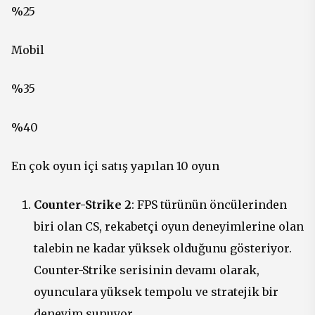
%25
Mobil
%35
%40
En çok oyun içi satış yapılan 10 oyun
Counter-Strike 2
: FPS türünün öncülerinden
biri olan CS, rekabetçi oyun deneyimlerine olan
talebin ne kadar yüksek olduğunu gösteriyor.
Counter-Strike serisinin devamı olarak,
oyunculara yüksek tempolu ve stratejik bir
deneyim sunuyor.