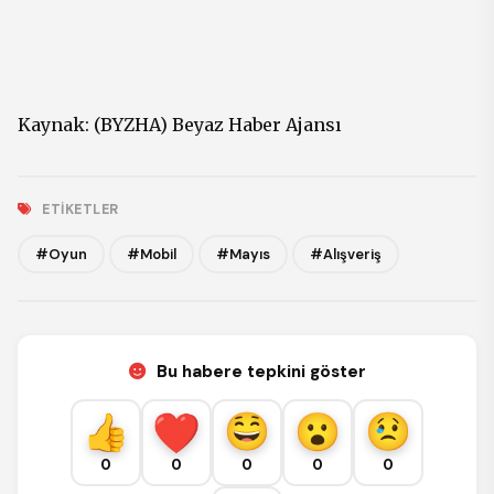
Kaynak: (BYZHA) Beyaz Haber Ajansı
ETIKETLER
#Oyun
#Mobil
#Mayıs
#Alışveriş
Bu habere tepkini göster
0
0
0
0
0