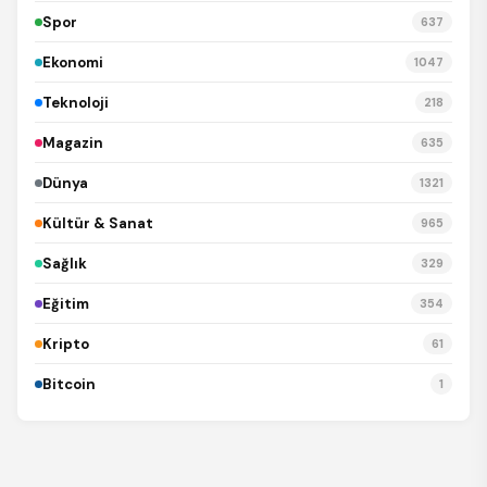
Spor
637
Ekonomi
1047
Teknoloji
218
Magazin
635
Dünya
1321
Kültür & Sanat
965
Sağlık
329
Eğitim
354
Kripto
61
Bitcoin
1