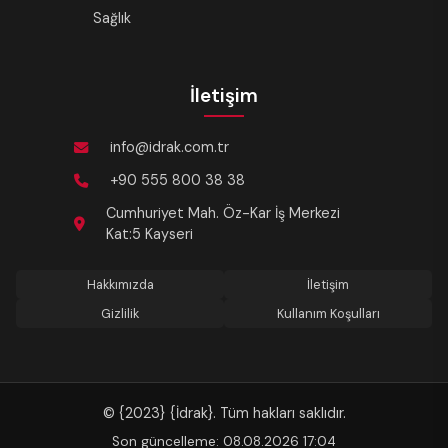
Sağlık
İletişim
info@idrak.com.tr
+90 555 800 38 38
Cumhuriyet Mah. Öz-Kar İş Merkezi
Kat:5 Kayseri
Hakkımızda
İletişim
Gizlilik
Kullanım Koşulları
© {2023} {İdrak}. Tüm hakları saklıdır.
Son güncelleme: 08.08.2026 17:04