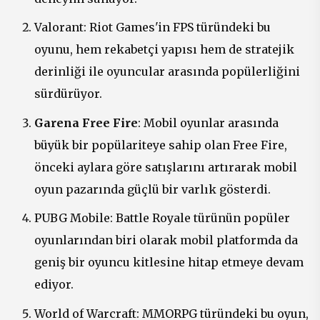
Valorant: Riot Games'in FPS türündeki bu
oyunu, hem rekabetçi yapısı hem de stratejik
derinliği ile oyuncular arasında popülerliğini
sürdürüyor.
Garena Free Fire
: Mobil oyunlar arasında
büyük bir popülariteye sahip olan Free Fire,
önceki aylara göre satışlarını artırarak mobil
oyun pazarında güçlü bir varlık gösterdi.
PUBG Mobile: Battle Royale türünün popüler
oyunlarından biri olarak mobil platformda da
geniş bir oyuncu kitlesine hitap etmeye devam
ediyor.
World of Warcraft: MMORPG türündeki bu oyun,