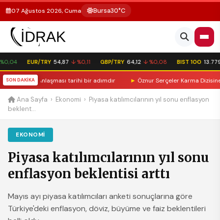
Bursa
30°C
07 Ağustos 2026, Cuma
0,04
EUR/TRY
54,87
↓ %0,11
GBP/TRY
64,12
↓ %0,08
BIST 100
13.779,
avunma Anlaşması tarihi bir adımdır
SON DAKİKA
►
Öznur Serçeler Karma Dizisine Katı
Ana Sayfa
›
Ekonomi
›
Piyasa katılımcılarının yıl sonu enflasyon
beklent...
EKONOMI
Piyasa katılımcılarının yıl sonu
enflasyon beklentisi arttı
Mayıs ayı piyasa katılımcıları anketi sonuçlarına göre
Türkiye'deki enflasyon, döviz, büyüme ve faiz beklentileri