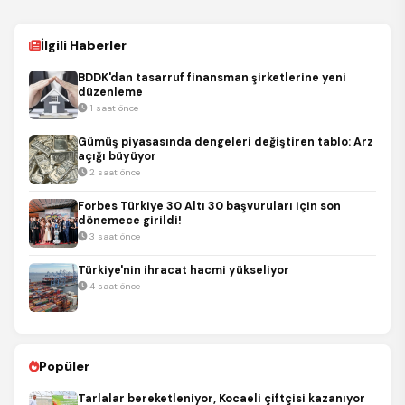
İlgili Haberler
BDDK'dan tasarruf finansman şirketlerine yeni
düzenleme
1 saat önce
Gümüş piyasasında dengeleri değiştiren tablo: Arz
açığı büyüyor
2 saat önce
Forbes Türkiye 30 Altı 30 başvuruları için son
dönemece girildi!
3 saat önce
Türkiye'nin ihracat hacmi yükseliyor
4 saat önce
Popüler
Tarlalar bereketleniyor, Kocaeli çiftçisi kazanıyor