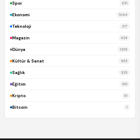
Spor
631
Ekonomi
1044
Teknoloji
217
Magazin
626
Dünya
1295
Kültür & Sanat
953
Sağlık
325
Eğitim
351
Kripto
61
Bitcoin
1