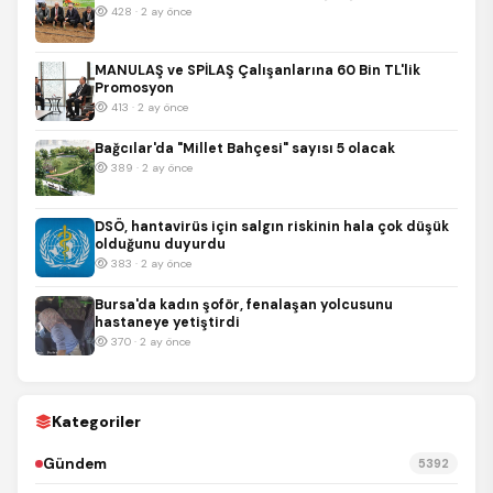
428 · 2 ay önce
MANULAŞ ve SPİLAŞ Çalışanlarına 60 Bin TL'lik
Promosyon
413 · 2 ay önce
Bağcılar'da "Millet Bahçesi" sayısı 5 olacak
389 · 2 ay önce
DSÖ, hantavirüs için salgın riskinin hala çok düşük
olduğunu duyurdu
383 · 2 ay önce
Bursa'da kadın şoför, fenalaşan yolcusunu
hastaneye yetiştirdi
370 · 2 ay önce
Kategoriler
Gündem
5392