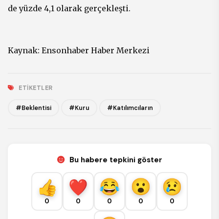
de yüzde 4,1 olarak gerçekleşti.
Kaynak:
Ensonhaber Haber Merkezi
ETIKETLER
#Beklentisi
#Kuru
#Katılımcıların
Bu habere tepkini göster
0
0
0
0
0