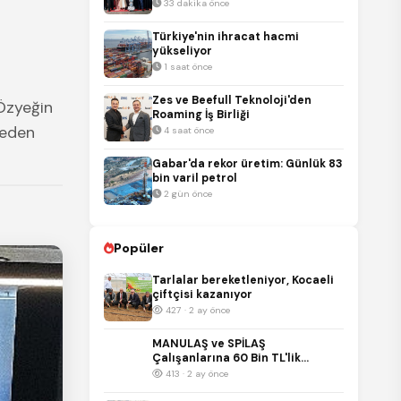
girildi!
33 dakika önce
Türkiye'nin ihracat hacmi
yükseliyor
1 saat önce
Zes ve Beefull Teknoloji'den
 Özyeğin
Roaming İş Birliği
meden
4 saat önce
Gabar'da rekor üretim: Günlük 83
bin varil petrol
2 gün önce
Popüler
Tarlalar bereketleniyor, Kocaeli
çiftçisi kazanıyor
427 · 2 ay önce
MANULAŞ ve SPİLAŞ
Çalışanlarına 60 Bin TL'lik
Promosyon
413 · 2 ay önce