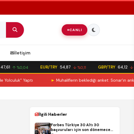
CANLI
İletişim
1
EUR/TRY
54,87
GBP/TRY
64,12
↑ %0,04
↓ %0,11
↓ %0,
uk" Yaptı
►
Muhaliflerin beklediği anket: Sonar'ın anketi yüzde
İlgili Haberler
Forbes Türkiye 30 Altı 30
başvuruları için son dönemece