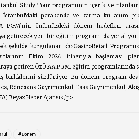
tanbul Study Tour programının içerik ve planlam
, İstanbul’daki perakende ve karma kullanım pro
 AA PGM’nin önümüzdeki dönem hedefleri arası
a getirecek yeni bir eğitim programı da yer alıyor.
ek şekilde kurgulanan <b>GastroRetail Programı<
yıtlarının Ekim 2026 itibarıyla başlaması plan
 araya getiren ÖzÜ AA PGM, eğitim programlarında 
ş birliklerini sürdürüyor. Bu dönem program dest
ies, Rönesans Gayrimenkul, Esas Gayrimenkul, Aki
HA) Beyaz Haber Ajansı</p>
kul
#Dönem