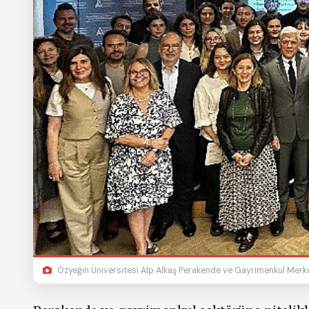
Özyeğin Üniversitesi Alp Alkaş Perakende ve Gayrimenkul Merkez