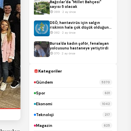
Bağcılar'da "Millet Bahçesi"
sayısı 5 olacak
389 · 2 ay önce
DSÖ, hantavirüs için salgın
riskinin hala çok düşük olduğunu
duyurdu
382 · 2 ay önce
Bursa'da kadın şoför, fenalaşan
yolcusunu hastaneye yetiştirdi
370 · 2 ay önce
Kategoriler
Gündem
5370
Spor
631
Ekonomi
1042
Teknoloji
217
Magazin
625