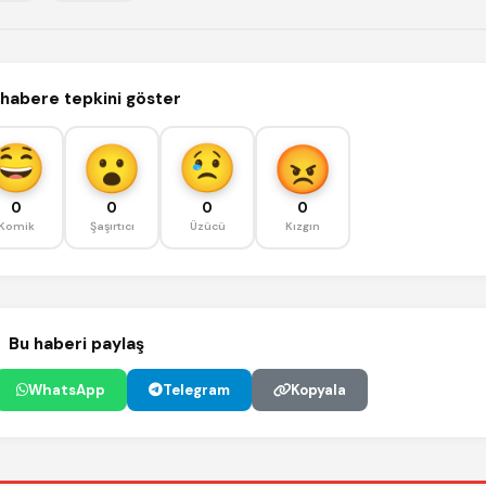
habere tepkini göster
0
0
0
0
Komik
Şaşırtıcı
Üzücü
Kızgın
Bu haberi paylaş
WhatsApp
Telegram
Kopyala