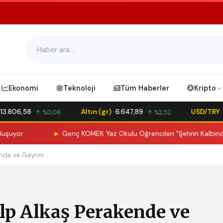
Ekonomi
Teknoloji
Tüm Haberler
Kripto
806,58
Altın (gr)
6.647,89
USD/TRY
47,6
↑ %0,06
↑ %2,52
►
Genç KOMEK Yaz Okulu Öğrencileri "Şehrin Kalbinde Yolcul
nde ve Gayrim...
lp Alkaş Perakende ve