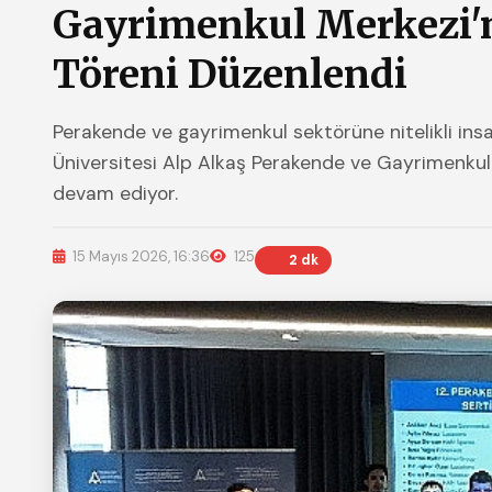
Gayrimenkul Merkezi'n
Töreni Düzenlendi
Perakende ve gayrimenkul sektörüne nitelikli in
Üniversitesi Alp Alkaş Perakende ve Gayrimenku
devam ediyor.
15 Mayıs 2026, 16:36
125
2 dk