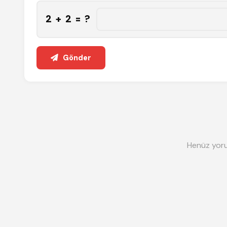
2 + 2 = ?
Gönder
Henüz yoru