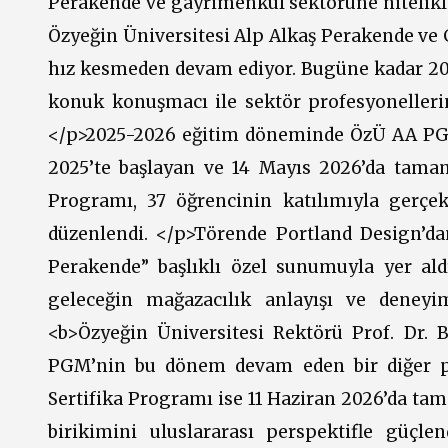
Perakende ve gayrimenkul sektörüne nitelikl
Özyeğin Üniversitesi Alp Alkaş Perakende v
hız kesmeden devam ediyor. Bugüne kadar 20 
konuk konuşmacı ile sektör profesyonelleri
</p>2025-2026 eğitim döneminde ÖzÜ AA PGM 
2025’te başlayan ve 14 Mayıs 2026’da tama
Programı, 37 öğrencinin katılımıyla gerçek
düzenlendi. </p>Törende Portland Design’da
Perakende” başlıklı özel sunumuyla yer al
geleceğin mağazacılık anlayışı ve deneyi
<b>Özyeğin Üniversitesi Rektörü Prof. Dr. 
PGM’nin bu dönem devam eden bir diğer p
Sertifika Programı ise 11 Haziran 2026’da ta
birikimini uluslararası perspektifle güç