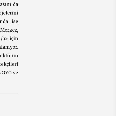
asını da
jelerini
nda ise
 Merkez,
/b> için
lanıyor.
sektörün
ekçileri
ş GYO ve