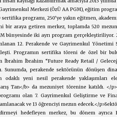
i insan kaynağı kazandırmak amacıyla 2013 yılında
e Gayrimenkul Merkezi (ÖzÜ AA PGM), eğitim progr
sertifika programı, 250’ye yakın eğitmen, akadem
ni bir araya getiren merkez, toplamda 520 mezuna
bünyesinde iki ayrı program gerçekleştiriliyor.
mlanan 12. Perakende ve Gayrimenkul Yönetimi S
leşti. Programın sertifika töreni de özel bir bu
n İbrahim İbrahim “Future Ready Retail / Gelece
dı. Sunumda, perakende sektörünün dönüşen dina
m odaklı yeni nesil perakende yaklaşımları ele
Barış Tan</b> da mezuniyet törenine katıldı. </
rogramı olan 7. Gayrimenkul Geliştirme ve Fin
mamlanacak ve 13 öğrenciyi mezun edecek.</p>Sektör
lendirmeyi hedefleyen merkez, bu dönem ayrıca