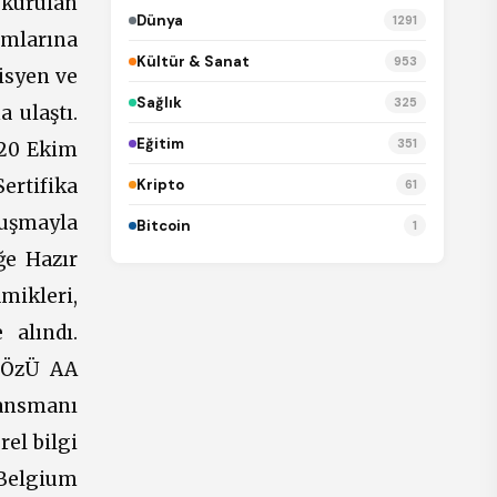
 kurulan
Dünya
1291
amlarına
Kültür & Sanat
953
isyen ve
Sağlık
325
 ulaştı.
Eğitim
351
 20 Ekim
ertifika
Kripto
61
luşmayla
Bitcoin
1
ğe Hazır
mikleri,
 alındı.
p>ÖzÜ AA
ansmanı
el bilgi
 Belgium