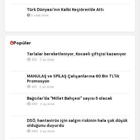
Türk Dünyası'nın Kalbi Keçiören'de Attı
3 saat önce
Popüler
Tarlalar bereketleniyor, Kocaeli çiftçisi kazanıyor
432 · 2 ay önce
MANULAŞ ve SPİLAŞ Çalışanlarına 60 Bin TL'lik
Promosyon
415 · 2 ay önce
Bağcılar'da "Millet Bahçesi" sayısı 5 olacak
392 · 2 ay önce
DSÖ, hantavirüs için salgın riskinin hala çok düşük
olduğunu duyurdu
384 · 2 ay önce