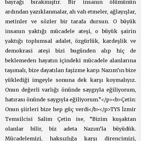
bayrağı bırakmıştır. Bir insanın ölümünün
ardından yazıklanmalar, ah vah etmeler, ağlayışlar,
metinler ve sözler bir tarafa dursun. O büyük
insanın yaktığı mücadele ateşi, o büyük şairin
yaktığı toplumsal adalet, özgürlük, kardeşlik ve
demokrasi ateşi bizi bugünden alıp hiç de
beklemeden hayatın içindeki mücadele alanlarına
taşımalı, bize dayatılan faşizme karşı Nazım’ın bize
yüklediği imgeyle sonuna dek karşı koymalıyız.
Onun değerli varlığı önünde saygıyla eğiliyorum,
hatırası önünde saygıyla eğiliyorum.”</p><b>Çetin:
Onun şiirleri bize hep güç verdi</b></p>TYS İzmir
Temsilcisi Salim Çetin ise, “Bizim kuşaktan
olanlar bilir, biz adeta Nazım’la büyüdük.
Mücadelemizi, haksızlığa karşı direncimizi,