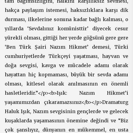
tam bağımsızlığını, halkını karşılıksız sevmesi,
hakça paylaşım istemesi, haksızlıklara karşı dik
durması, ilkelerine sonuna kadar bağlı kalması, o
yıllarda ‘Sevdalınız komünisttir’ diyecek cesur
yürekli olması, gittiği her yerde göğsünü gere gere
‘Ben Türk Şairi Nazım Hikmet’ demesi, Türki
cumhuriyetlerde Türkçeyi yaşatması, hayvan ve
doğa sevgisi, kavga ve mücadele adamı olarak
hayattan hiç kopmaması, büyük bir sevda adamı
olması, kitlesel olarak anılmasının en önemli
hasletleridir.”</p><b>Işık: Nazım Hikmet’i
yaşamımızdan çıkaramazsınız</b></p>Dramaturg
Haluk Işık, Nazım sevgisinin gençlerde ve gelecek
kuşaklarda yaşamasının önemine değindi ve “Biz
çok şanslıyız, dünyanın en mükemmel, en usta