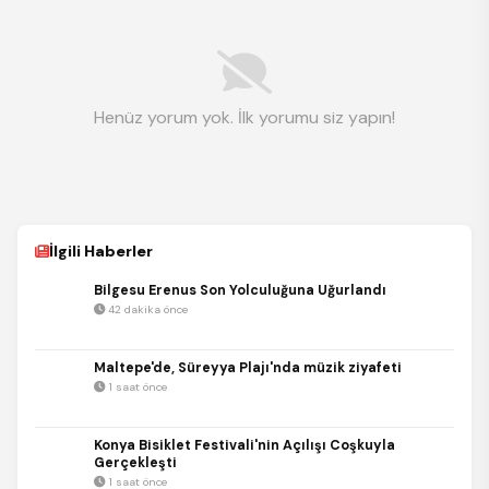
Henüz yorum yok. İlk yorumu siz yapın!
İlgili Haberler
Bilgesu Erenus Son Yolculuğuna Uğurlandı
42 dakika önce
Maltepe'de, Süreyya Plajı'nda müzik ziyafeti
1 saat önce
Konya Bisiklet Festivali'nin Açılışı Coşkuyla
Gerçekleşti
1 saat önce