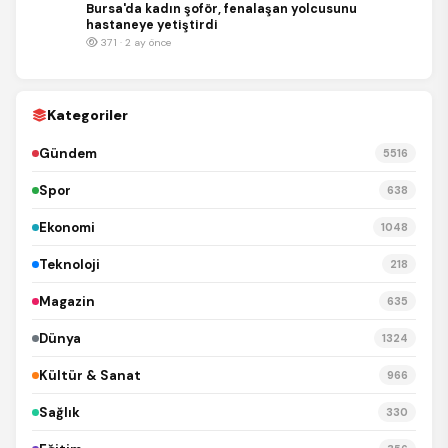
Bursa'da kadın şoför, fenalaşan yolcusunu
hastaneye yetiştirdi
371 · 2 ay önce
Kategoriler
Gündem
5516
Spor
638
Ekonomi
1048
Teknoloji
218
Magazin
635
Dünya
1324
Kültür & Sanat
966
Sağlık
330