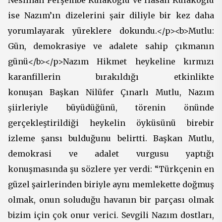
Neslihan Perşembe Kulakoğlu ve Hasan Kulakoğlu
ise Nazım’ın dizelerini şair diliyle bir kez daha
yorumlayarak yüreklere dokundu.</p><b>Mutlu:
Gün, demokrasiye ve adalete sahip çıkmanın
günü</b></p>Nazım Hikmet heykeline kırmızı
karanfillerin bırakıldığı etkinlikte
konuşan Başkan Nilüfer Çınarlı Mutlu, Nazım
şiirleriyle büyüdüğünü, törenin önünde
gerçekleştirildiği heykelin öyküsünü birebir
izleme şansı bulduğunu belirtti. Başkan Mutlu,
demokrasi ve adalet vurgusu yaptığı
konuşmasında şu sözlere yer verdi: “Türkçenin en
güzel şairlerinden biriyle aynı memlekette doğmuş
olmak, onun soluduğu havanın bir parçası olmak
bizim için çok onur verici. Sevgili Nazım dostları,