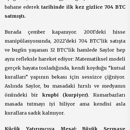
bahane ederek
tarihinde ilk kez gizlice 704 BTC
satmıştı.
Burada çember kapanıyor. 2001’deki hisse
manipülasyonunda, 2022’deki 704 BTC’lik satışta
ve bugün yaşanan 32 BTC’lik hamlede Saylor hep
aynı refleksle hareket ediyor: Matematiksel modeli
gerçek hayata tosladığında, kendi koyduğu “kutsal
kuralları” yapının bekası için sessizce çiğniyor.
Aslında Saylor, bu masadaki hırslı ve medyanın
önündeki bir
krupbi (kurpiyer)
. Kumarbazları
masada tutmayı iyi biliyor ama kendisi asla
kurallara sadık kalmıyor.
Küçük Yatırımcıya Mesaj: Büyük Sermaye