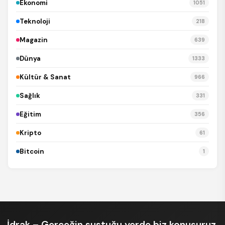
Ekonomi
1051
Teknoloji
218
Magazin
639
Dünya
1333
Kültür & Sanat
966
Sağlık
331
Eğitim
356
Kripto
61
Bitcoin
1
İdrak – Gerçeğin sustuğu yerde biz konuşuruz.