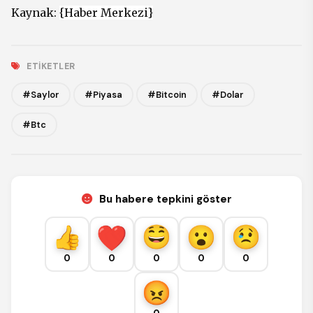
Kaynak:
{Haber Merkezi}
ETIKETLER
#Saylor
#Piyasa
#Bitcoin
#Dolar
#Btc
Bu habere tepkini göster
0
0
0
0
0