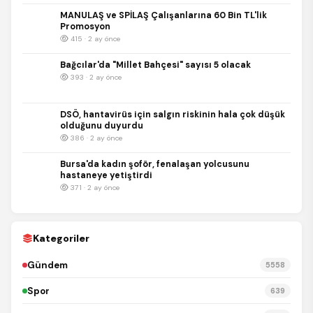
MANULAŞ ve SPİLAŞ Çalışanlarına 60 Bin TL'lik
Promosyon
415 · 2 ay önce
Bağcılar'da "Millet Bahçesi" sayısı 5 olacak
393 · 2 ay önce
DSÖ, hantavirüs için salgın riskinin hala çok düşük
olduğunu duyurdu
386 · 2 ay önce
Bursa'da kadın şoför, fenalaşan yolcusunu
hastaneye yetiştirdi
371 · 2 ay önce
Kategoriler
Gündem
5558
Spor
639