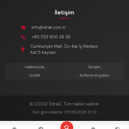
İletişim
info@idrak.com.tr
+90 555 800 38 38
Cumhuriyet Mah. Öz-Kar İş Merkezi
Kat:5 Kayseri
Hakkımızda
İletişim
Gizlilik
Kullanım Koşulları
© {2023} {İdrak}. Tüm hakları saklıdır.
Son güncelleme: 09.08.2026 10:51