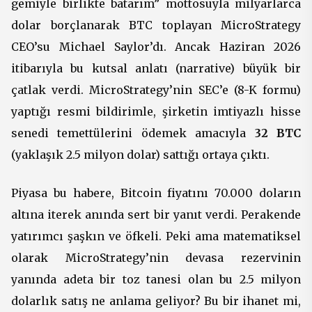
gemiyle birlikte batarım” mottosuyla milyarlarca
dolar borçlanarak BTC toplayan MicroStrategy
CEO’su Michael Saylor’dı. Ancak Haziran 2026
itibarıyla bu kutsal anlatı (narrative) büyük bir
çatlak verdi. MicroStrategy’nin SEC’e (8-K formu)
yaptığı resmi bildirimle, şirketin imtiyazlı hisse
senedi temettülerini ödemek amacıyla
32 BTC
(yaklaşık 2.5 milyon dolar) sattığı ortaya çıktı.
Piyasa bu habere, Bitcoin fiyatını 70.000 doların
altına iterek anında sert bir yanıt verdi. Perakende
yatırımcı şaşkın ve öfkeli. Peki ama matematiksel
olarak MicroStrategy’nin devasa rezervinin
yanında adeta bir toz tanesi olan bu 2.5 milyon
dolarlık satış ne anlama geliyor? Bu bir ihanet mi,