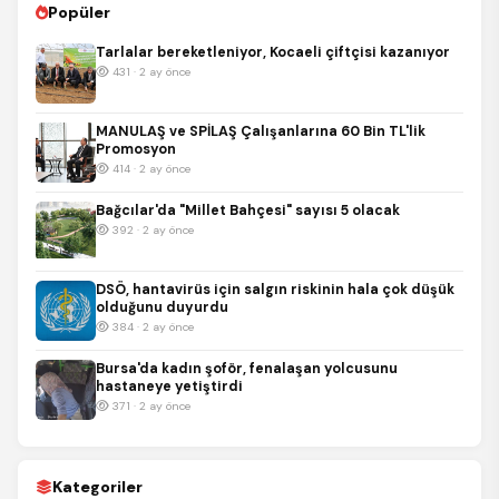
Popüler
Tarlalar bereketleniyor, Kocaeli çiftçisi kazanıyor
431 · 2 ay önce
MANULAŞ ve SPİLAŞ Çalışanlarına 60 Bin TL'lik
Promosyon
414 · 2 ay önce
Bağcılar'da "Millet Bahçesi" sayısı 5 olacak
392 · 2 ay önce
DSÖ, hantavirüs için salgın riskinin hala çok düşük
olduğunu duyurdu
384 · 2 ay önce
Bursa'da kadın şoför, fenalaşan yolcusunu
hastaneye yetiştirdi
371 · 2 ay önce
Kategoriler