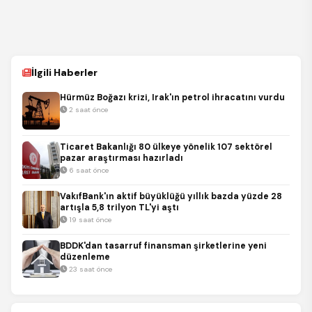
İlgili Haberler
Hürmüz Boğazı krizi, Irak'ın petrol ihracatını vurdu
2 saat önce
Ticaret Bakanlığı 80 ülkeye yönelik 107 sektörel
pazar araştırması hazırladı
6 saat önce
VakıfBank'ın aktif büyüklüğü yıllık bazda yüzde 28
artışla 5,8 trilyon TL'yi aştı
19 saat önce
BDDK'dan tasarruf finansman şirketlerine yeni
düzenleme
23 saat önce