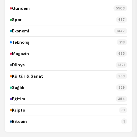
Gündem
5503
Spor
637
Ekonomi
1047
Teknoloji
218
Magazin
635
Dünya
1321
Kültür & Sanat
963
Sağlık
329
Eğitim
354
Kripto
61
Bitcoin
1