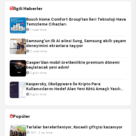
İlgili Haberler
Bosch Home Comfort Group'tan İleri Teknoloji Hava
Temizleme Cihazları
1 saat önce
Samsung'un ilk AI ailesi Sung, Samsung akıllı yaşam
deneyimini ekranlara taşıyor
2 saat önce
Casper'dan mobil üretkenlikte premium dönemi
başlatacak yeni adım!
2 gün önce
Kaspersky, OkoSpyware İle Kripto Para
Kullanıcılarını Hedef Alan Yeni Kötü Amaçlı Yazılım
İskeletini Deşifre Etti
3 gün önce
Popüler
Tarlalar bereketleniyor, Kocaeli çiftçisi kazanıyor
427 · 2 ay önce