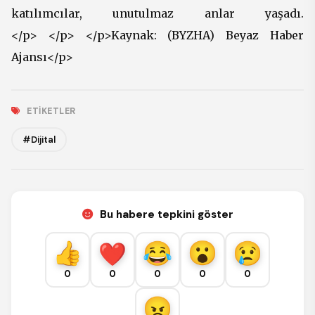
katılımcılar, unutulmaz anlar yaşadı.
</p> </p> </p>Kaynak: (BYZHA) Beyaz Haber
Ajansı</p>
ETIKETLER
#Dijital
Bu habere tepkini göster
0
0
0
0
0