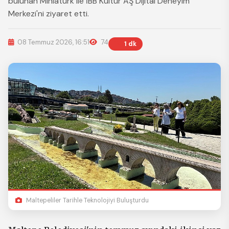
bulunan Miniatürk ile İBB Kültür AŞ Dijital Deneyim
Merkezi'ni ziyaret etti.
08 Temmuz 2026, 16:51
74
1 dk
Maltepeliler Tarihle Teknolojiyi Buluşturdu