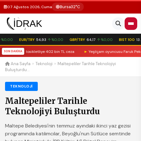
Bursa
32°C
07 Ağustos 2026, Cuma
%0,00
EUR/TRY
54,93
↑ %0,00
GBP/TRY
64,17
↑ %0,00
BIST 100
13.
ymayan motosikletliye 402 bin TL ceza
SON DAKİKA
►
Yeşilçam oyuncusu Faruk Peker k
Ana Sayfa
›
Teknoloji
›
Maltepeliler Tarihle Teknolojiyi
Buluşturdu...
TEKNOLOJI
Maltepeliler Tarihle
Teknolojiyi Buluşturdu
Maltepe Belediyesi'nin temmuz ayındaki ikinci yaz gezisi
programında katılımcılar, Beyoğlu'nun Sütlüce semtinde