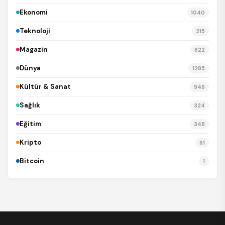
Ekonomi
1040
Teknoloji
215
Magazin
622
Dünya
1285
Kültür & Sanat
949
Sağlık
324
Eğitim
348
Kripto
61
Bitcoin
1