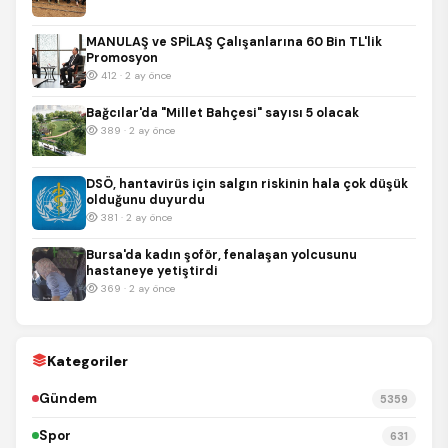
MANULAŞ ve SPİLAŞ Çalışanlarına 60 Bin TL'lik
Promosyon
412 · 2 ay önce
Bağcılar'da "Millet Bahçesi" sayısı 5 olacak
389 · 2 ay önce
DSÖ, hantavirüs için salgın riskinin hala çok düşük
olduğunu duyurdu
381 · 2 ay önce
Bursa'da kadın şoför, fenalaşan yolcusunu
hastaneye yetiştirdi
369 · 2 ay önce
Kategoriler
Gündem
5359
Spor
631