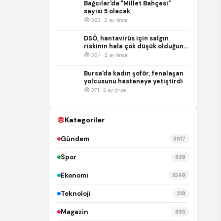
Bağcılar'da "Millet Bahçesi"
sayısı 5 olacak
392 · 2 ay önce
DSÖ, hantavirüs için salgın
riskinin hala çok düşük olduğunu
duyurdu
384 · 2 ay önce
Bursa'da kadın şoför, fenalaşan
yolcusunu hastaneye yetiştirdi
371 · 2 ay önce
Kategoriler
Gündem
5517
Spor
638
Ekonomi
1048
Teknoloji
218
Magazin
635