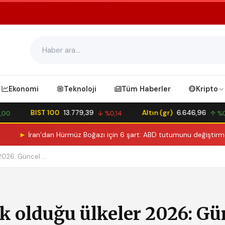
Ekonomi
Teknoloji
Tüm Haberler
Kripto
BIST 100
13.779,39
Altın (gr)
6.646,96
0
↓ %0,14
↑ %0,0
►
İran’dan Hürmüz Boğazı için 6 şart: ABD tutumunu değiştirmeden 
026: Güncel ...
 olduğu ülkeler 2026: Gü