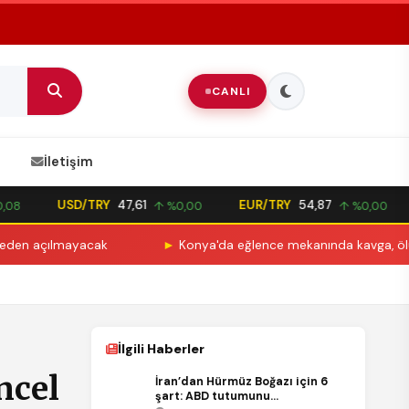
CANLI
İletişim
USD/TRY
47,61
EUR/TRY
54,87
8
↑ %0,00
↑ %0,00
açılmayacak
►
Konya'da eğlence mekanında kavga, ölümle bi
İlgili Haberler
ncel
İran’dan Hürmüz Boğazı için 6
şart: ABD tutumunu