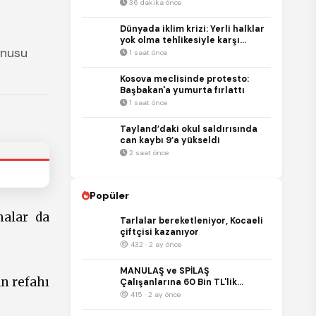
değiştirmeden açılmayacak
36 dakika önce
Dünyada iklim krizi: Yerli halklar
yok olma tehlikesiyle karşı
onusu
karşıya
1 saat önce
Kosova meclisinde protesto:
Başbakan'a yumurta fırlattı
1 saat önce
Tayland’daki okul saldırısında
can kaybı 9’a yükseldi
2 saat önce
Popüler
malar da
Tarlalar bereketleniyor, Kocaeli
çiftçisi kazanıyor
432 · 2 ay önce
MANULAŞ ve SPİLAŞ
n refahı
Çalışanlarına 60 Bin TL'lik
Promosyon
415 · 2 ay önce