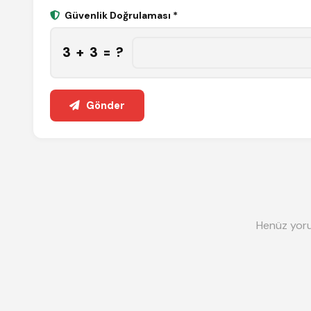
Güvenlik Doğrulaması *
3 + 3 = ?
Gönder
Henüz yoru