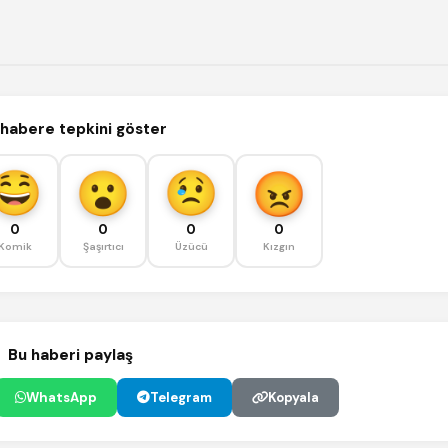
habere tepkini göster
0
0
0
0
Komik
Şaşırtıcı
Üzücü
Kızgın
Bu haberi paylaş
WhatsApp
Telegram
Kopyala