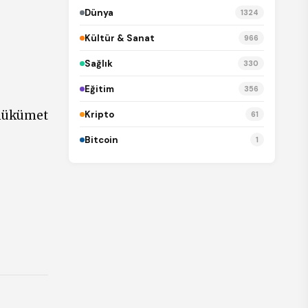
Dünya
1324
Kültür & Sanat
966
Sağlık
330
Eğitim
356
hükümet
Kripto
61
Bitcoin
1