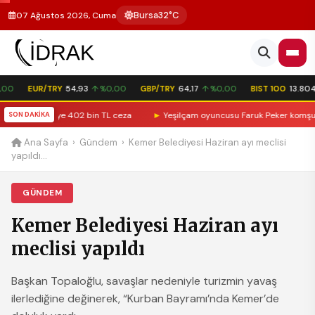
Bursa
32°C
07 Ağustos 2026, Cuma
00
EUR/TRY
54,93
↑ %0,00
GBP/TRY
64,17
↑ %0,00
BIST 100
13.804,
otosikletliye 402 bin TL ceza
SON DAKİKA
►
Yeşilçam oyuncusu Faruk Peker komşusunda
Ana Sayfa
›
Gündem
›
Kemer Belediyesi Haziran ayı meclisi
yapıldı...
GÜNDEM
Kemer Belediyesi Haziran ayı
meclisi yapıldı
Başkan Topaloğlu, savaşlar nedeniyle turizmin yavaş
ilerlediğine değinerek, “Kurban Bayramı’nda Kemer’de