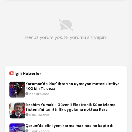
Henüz yorum yok. İlk yorumu siz yapın!
İlgili Haberler
Karaman'da 'dur' ihtarına uymayan motosikletliye
402 bin TL ceza
2 dakika önce
İbrahim Yumaklı, Güvenli Elektronik Küpe İzleme
Sistemi'ni tanıttı: İlk uygulama noktası Kars
8 dakika önce
Çorum'da elini yem karma makinesine kaptırdı
11 dakika önce