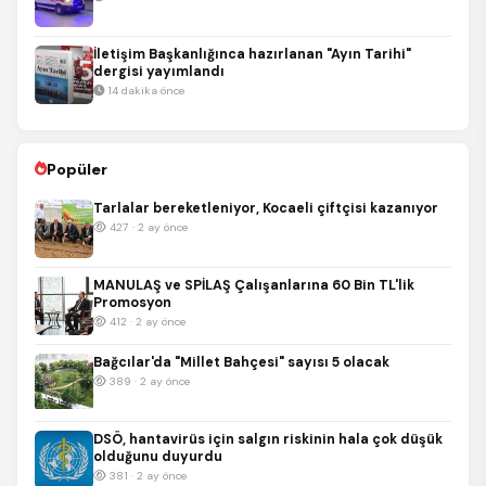
İletişim Başkanlığınca hazırlanan "Ayın Tarihi"
dergisi yayımlandı
14 dakika önce
Popüler
Tarlalar bereketleniyor, Kocaeli çiftçisi kazanıyor
427 · 2 ay önce
MANULAŞ ve SPİLAŞ Çalışanlarına 60 Bin TL'lik
Promosyon
412 · 2 ay önce
Bağcılar'da "Millet Bahçesi" sayısı 5 olacak
389 · 2 ay önce
DSÖ, hantavirüs için salgın riskinin hala çok düşük
olduğunu duyurdu
381 · 2 ay önce