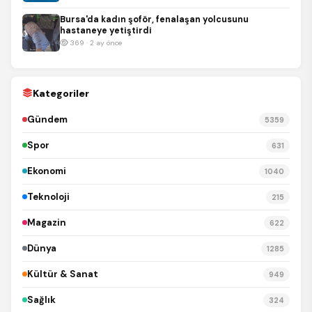
Bursa'da kadın şoför, fenalaşan yolcusunu
hastaneye yetiştirdi
369 · 2 ay önce
Kategoriler
Gündem
5359
Spor
631
Ekonomi
1040
Teknoloji
215
Magazin
622
Dünya
1285
Kültür & Sanat
949
Sağlık
324