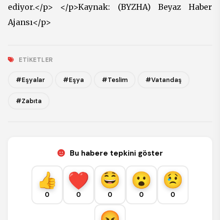
ediyor.</p> </p>Kaynak: (BYZHA) Beyaz Haber
Ajansı</p>
ETIKETLER
#Eşyalar
#Eşya
#Teslim
#Vatandaş
#Zabıta
Bu habere tepkini göster
0
0
0
0
0