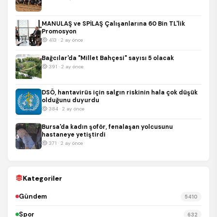
MANULAŞ ve SPİLAŞ Çalışanlarına 60 Bin TL'lik
Promosyon
413 · 2 ay önce
Bağcılar'da "Millet Bahçesi" sayısı 5 olacak
391 · 2 ay önce
DSÖ, hantavirüs için salgın riskinin hala çok düşük
olduğunu duyurdu
384 · 2 ay önce
Bursa'da kadın şoför, fenalaşan yolcusunu
hastaneye yetiştirdi
371 · 2 ay önce
Kategoriler
Gündem
5410
Spor
632