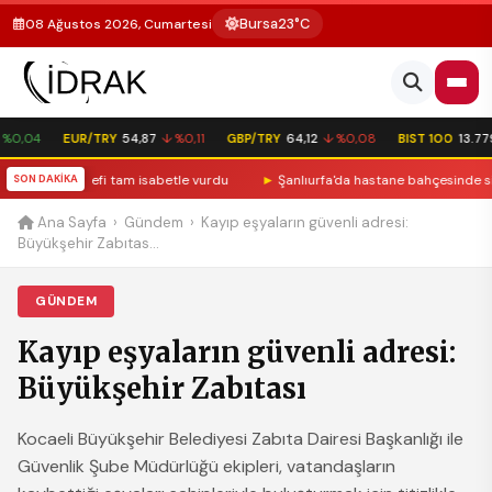
Bursa
23°C
08 Ağustos 2026, Cumartesi
0,04
EUR/TRY
54,87
↓ %0,11
GBP/TRY
64,12
↓ %0,08
BIST 100
13.779,
AGUT hedefi tam isabetle vurdu
SON DAKİKA
►
Şanlıurfa'da hastane bahçesinde silahlı sa
Ana Sayfa
›
Gündem
›
Kayıp eşyaların güvenli adresi:
Büyükşehir Zabıtas...
GÜNDEM
Kayıp eşyaların güvenli adresi:
Büyükşehir Zabıtası
Kocaeli Büyükşehir Belediyesi Zabıta Dairesi Başkanlığı ile
Güvenlik Şube Müdürlüğü ekipleri, vatandaşların