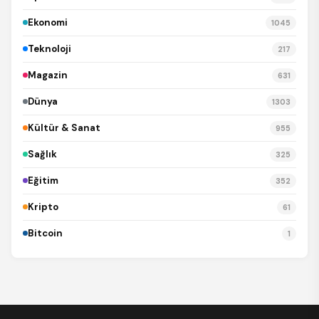
Ekonomi
1045
Teknoloji
217
Magazin
631
Dünya
1303
Kültür & Sanat
955
Sağlık
325
Eğitim
352
Kripto
61
Bitcoin
1