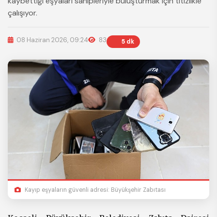
kaybettiği eşyaları sahipleriyle buluşturmak için titizlikle
çalışıyor.
08 Haziran 2026, 09:24
83
5 dk
Kayıp eşyaların güvenli adresi: Büyükşehir Zabıtası