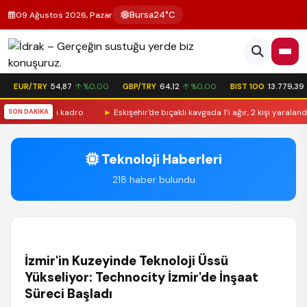
Bursa
24°C
09 Ağustos 2026, Pazar
EUR/TRY
54,87
↑ %0,00
GBP/TRY
64,12
↑ %0,00
BIST 100
13.779,39
 bin 250 yeni kadro
SON DAKİKA
►
Eskişehir'de bıçaklı kavgada 1’i ağır, 2 kişi yaralandı
Teknoloji Haberleri
218 haber bulundu
İzmir'in Kuzeyinde Teknoloji Üssü
Yükseliyor: Technocity İzmir'de İnşaat
Süreci Başladı