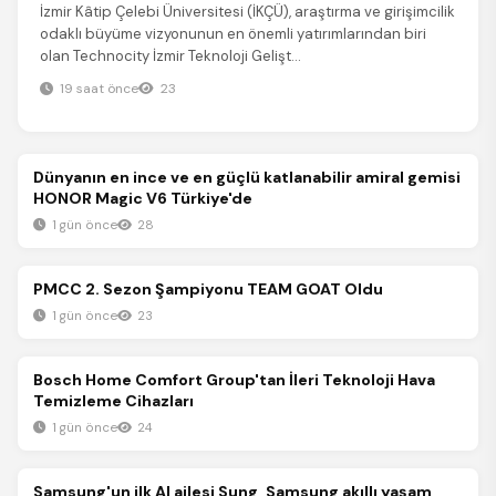
İzmir Kâtip Çelebi Üniversitesi (İKÇÜ), araştırma ve girişimcilik
odaklı büyüme vizyonunun en önemli yatırımlarından biri
olan Technocity İzmir Teknoloji Gelişt...
19 saat önce
23
Teknoloji
Dünyanın en ince ve en güçlü katlanabilir amiral gemisi
HONOR Magic V6 Türkiye'de
1 gün önce
28
Teknoloji
PMCC 2. Sezon Şampiyonu TEAM GOAT Oldu
1 gün önce
23
Teknoloji
Bosch Home Comfort Group'tan İleri Teknoloji Hava
Temizleme Cihazları
1 gün önce
24
Teknoloji
Samsung'un ilk AI ailesi Sung, Samsung akıllı yaşam