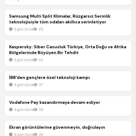
Teknoloji
Samsung Multi Split Klimalar, Rüzgarsız Serinlik
teknolojisiyle tüm odaları akıllıca serinletiyor
5 gün önce
29
Teknoloji
Kaspersky: Siber Casusluk Türkiye, Orta Doğu ve Afrika
Bölgelerinde Büyüyen Bir Tehdit
5 gün önce
33
Teknoloji
İBB'den gençlere özel teknoloji kampı
6 gün önce
37
Teknoloji
Vodafone Pay kazandırmaya devam ediyor
6 gün önce
38
Teknoloji
Ekran görüntülerine güvenmeyin, doğrulayın
8 gün önce
24