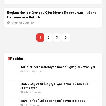
Teknoloji
Başkan Hatice Gençay Çim Biçme Robotunun İlk Saha
Denemesine Katıldı
8 gün önce
29
1
2
3
Popüler
Tarlalar bereketleniyor, Kocaeli çiftçisi kazanıyor
432 · 2 ay önce
MANULAŞ ve SPİLAŞ Çalışanlarına 60 Bin TL'lik
Promosyon
415 · 2 ay önce
Bağcılar'da "Millet Bahçesi" sayısı 5 olacak
393 · 2 ay önce