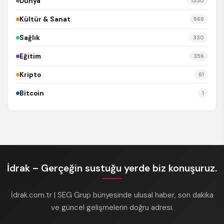
Dünya
1330
Kültür & Sanat
966
Sağlık
330
Eğitim
356
Kripto
61
Bitcoin
1
İdrak – Gerçeğin sustuğu yerde biz konuşuruz.
İdrak.com.tr | SEG Grup bünyesinde ulusal haber, son dakika
ve güncel gelişmelerin doğru adresi.