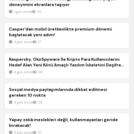
deneyimini ekranlara taşıyor
1 gün önce
33
Teknoloji
Casper'dan mobil üretkenlikte premium dönemi
başlatacak yeni adım!
4 gün önce
17
Teknoloji
Kaspersky, OkoSpyware İle Kripto Para Kullanıcılarını
Hedef Alan Yeni Kötü Amaçlı Yazılım İskeletini Deşifre
Etti
4 gün önce
28
Teknoloji
Sosyal medya paylaşımlarında dikkat edilmesi
gereken 10 nokta
4 gün önce
26
Teknoloji
Yapay zekâ meslekleri değil, kullanmayanları geride
bırakacak!
5 gün önce
31