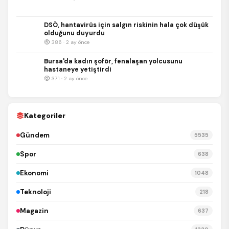
DSÖ, hantavirüs için salgın riskinin hala çok düşük
olduğunu duyurdu
386 · 2 ay önce
Bursa'da kadın şoför, fenalaşan yolcusunu
hastaneye yetiştirdi
371 · 2 ay önce
Kategoriler
Gündem
5535
Spor
638
Ekonomi
1048
Teknoloji
218
Magazin
637