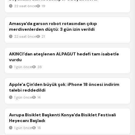
22 saat önce
19
Spor
Amasya'da garson robot rotasından çıkıp
merdivenlerden düştü: 3 gün izin verildi
22 saat önce
21
Spor
AKINCI'dan ateşlenen ALPAGUT hedefi tam isabetle
vurdu
1 gün önce
38
Spor
Apple'a Çin'den büyük şok: iPhone 18 öncesi indirim
talebi reddedildi
1 gün önce
14
Spor
Avrupa Bisiklet Başkenti Konya'da Bisiklet Festivali
Heyecanı Başladı
1 gün önce
18