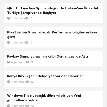
Spor
QNB Türkiye Ana Sponsorluğunda Türkiye'nin İlk Padel
Türkiye Şampiyonası Başlıyor
1 gün önce
16
Spor
PlayStation 6 nasıl olacak: Performans bilgileri ortaya
çıktı
1 gün önce
15
Spor
Kaykay Şampiyonasının Kalbi Osmangazi'de Attı
4 gün önce
21
Spor
Konya Büyükşehir Belediyespor'dan Haberler
4 gün önce
22
Spor
Windows 11'de yavaşlık dönemi bitiyor: Yeni
güncelleme yolda
4 gün önce
28