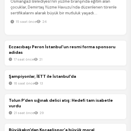
Osmangazi Belediyesi’nin yüzme branşında eğitim alan
çocuklar, Demirtaş Yüzme Havuzu’nda düzenlenen törenle
sertifikalarını alarak büyük bir mutluluk yaşadı....
15 saat önce
24
Spor
Eczacıbaşı Peron İstanbul'un resmi forma sponsoru
adidas
17 saat önce
21
Spor
Şampiyonlar, İETT ile İstanbul'da
18 saat önce
13
Spor
Tolun P'den sığınak delici atış: Hedefi tam isabetle
vurdu
21 saat önce
29
Spor
Büyükakın'dan Kocaelispor'a büyük moral