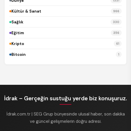
Dünya
1331
Kültür & Sanat
966
Sağlık
330
Eğitim
356
Kripto
61
Bitcoin
1
İdrak – Gerçeğin sustuğu yerde biz konuşuruz.
İdrak.com.tr | SEG Grup bünyesinde ulusal haber, son dakika
ve güncel gelişmelerin doğru adresi.