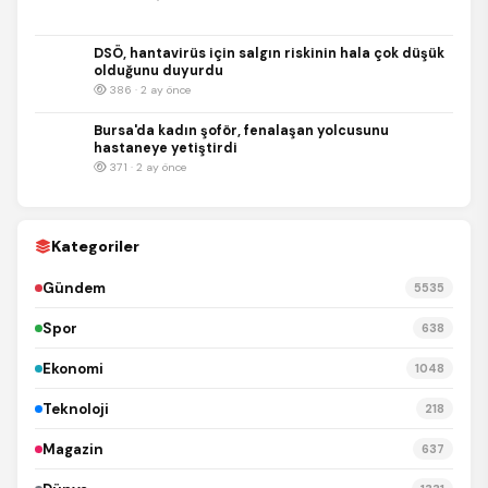
DSÖ, hantavirüs için salgın riskinin hala çok düşük
olduğunu duyurdu
386 · 2 ay önce
Bursa'da kadın şoför, fenalaşan yolcusunu
hastaneye yetiştirdi
371 · 2 ay önce
Kategoriler
Gündem
5535
Spor
638
Ekonomi
1048
Teknoloji
218
Magazin
637