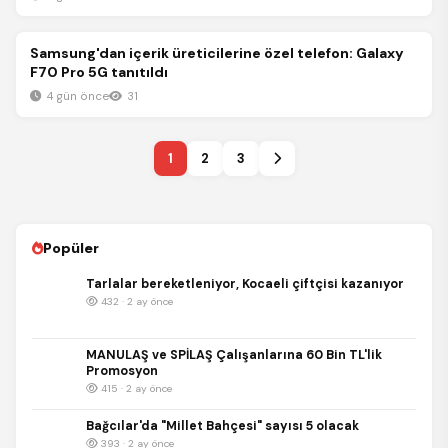
Spor
Samsung'dan içerik üreticilerine özel telefon: Galaxy
F70 Pro 5G tanıtıldı
4 gün önce
31
1
2
3
Popüler
Tarlalar bereketleniyor, Kocaeli çiftçisi kazanıyor
432 · 2 ay önce
MANULAŞ ve SPİLAŞ Çalışanlarına 60 Bin TL'lik
Promosyon
415 · 2 ay önce
Bağcılar'da "Millet Bahçesi" sayısı 5 olacak
393 · 2 ay önce