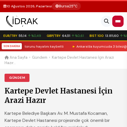
Bursa
25°C
10 Ağustos 2026, Pazartesi
EUR/TRY
55,14
↑ %0,49
GBP/TRY
64,51
↑ %0,61
BIST 100
13.811,60
↑ %0,
 yaşındaki torunu hayatını kaybetti
SON DAKİKA
►
Ankara'da kuyumcuda 3 bileziği çal
Ana Sayfa
›
Gündem
›
Kartepe Devlet Hastanesi İçin Arazi
Hazır...
GÜNDEM
Kartepe Devlet Hastanesi İçin
Arazi Hazır
Kartepe Belediye Başkanı Av. M. Mustafa Kocaman,
Kartepe Devlet Hastanesi projesinde çok önemli bir