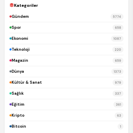
Kategoriler
Gündem
5774
Spor
658
Ekonomi
1087
Teknoloji
220
Magazin
659
Dünya
1373
Kültür & Sanat
979
Sağlık
337
Eğitim
361
Kripto
63
Bitcoin
1