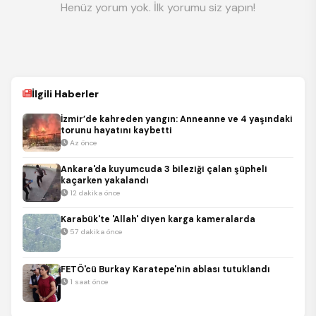
Henüz yorum yok. İlk yorumu siz yapın!
İlgili Haberler
İzmir’de kahreden yangın: Anneanne ve 4 yaşındaki
torunu hayatını kaybetti
Az önce
Ankara'da kuyumcuda 3 bileziği çalan şüpheli
kaçarken yakalandı
12 dakika önce
Karabük'te 'Allah' diyen karga kameralarda
57 dakika önce
FETÖ'cü Burkay Karatepe'nin ablası tutuklandı
1 saat önce