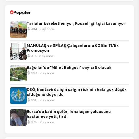
Popüler
Tarlalar bereketleniyor, Kocaeli çiftçisi kazanıyor
434 · 2 ay önce
MANULAŞ ve SPİLAŞ Çalışanlarına 60 Bin TL'lik
Promosyon
417 · 2 ay önce
Bağcılar'da "Millet Bahçesi" sayısı 5 olacak
394 · 2 ay önce
DSÖ, hantavirüs için salgın riskinin hala çok düşük
olduğunu duyurdu
390 · 2 ay önce
Bursa'da kadın şoför, fenalaşan yolcusunu
hastaneye yetiştirdi
375 · 2 ay önce