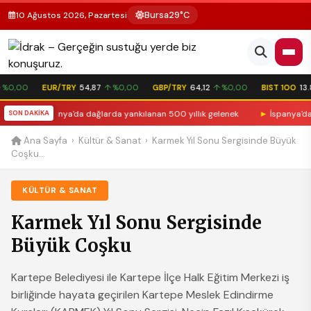
Bursa
29°C
10 Ağustos 2026, Pazartesi
%0,00
EUR/TRY
54,87
↑ %0,00
GBP/TRY
64,12
↑ %0,00
BIST 100
13.81
muyor: İspanya'da dağlarda yankılanan 500 yıllık gelenek
SON DAKİKA
►
İspanya'da orma
Ana Sayfa
›
Kültür & Sanat
›
Karmek Yıl Sonu Sergisinde Büyük
Coşku...
KÜLTÜR & SANAT
Karmek Yıl Sonu Sergisinde
Büyük Coşku
Kartepe Belediyesi ile Kartepe İlçe Halk Eğitim Merkezi iş
birliğinde hayata geçirilen Kartepe Meslek Edindirme