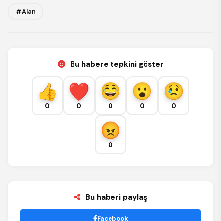
#Alan
Bu habere tepkini göster
0
0
0
0
0
0
Bu haberi paylaş
Facebook