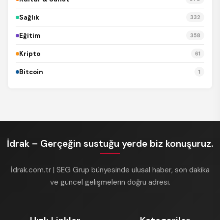
Sağlık
332
Eğitim
358
Kripto
61
Bitcoin
1
İdrak – Gerçeğin sustuğu yerde biz konuşuruz.
İdrak.com.tr | SEG Grup bünyesinde ulusal haber, son dakika
ve güncel gelişmelerin doğru adresi.