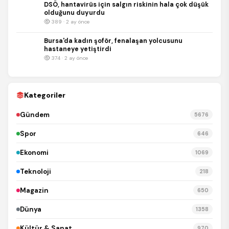
DSÖ, hantavirüs için salgın riskinin hala çok düşük
olduğunu duyurdu
389 · 2 ay önce
Bursa'da kadın şoför, fenalaşan yolcusunu
hastaneye yetiştirdi
374 · 2 ay önce
Kategoriler
Gündem
5676
Spor
646
Ekonomi
1069
Teknoloji
218
Magazin
650
Dünya
1358
Kültür & Sanat
970