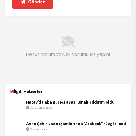
Gönder
Henüz yorum yok. İlk yorumu siz yapın!
İlgili Haberler
Hatay'da aba güreşi ağası Binali Yıldırım oldu
32 dakika önce
Anne Şehir yaz akşamlarında "Arabesk" rüzgârı esti
9 saat önce