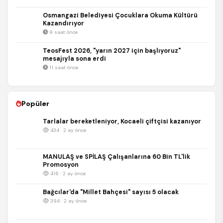
Osmangazi Belediyesi Çocuklara Okuma Kültürü
Kazandırıyor
9 saat önce
TeosFest 2026, "yarın 2027 için başlıyoruz"
mesajıyla sona erdi
11 saat önce
Popüler
Tarlalar bereketleniyor, Kocaeli çiftçisi kazanıyor
434 · 2 ay önce
MANULAŞ ve SPİLAŞ Çalışanlarına 60 Bin TL'lik
Promosyon
416 · 2 ay önce
Bağcılar'da "Millet Bahçesi" sayısı 5 olacak
394 · 2 ay önce