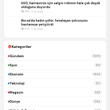
DSÖ, hantavirüs için salgın riskinin hala çok düşük
olduğunu duyurdu
382 · 2 ay önce
Bursa'da kadın şoför, fenalaşan yolcusunu
hastaneye yetiştirdi
370 · 2 ay önce
Kategoriler
Gündem
5376
Spor
631
Ekonomi
1043
Teknoloji
217
Magazin
625
Dünya
1292