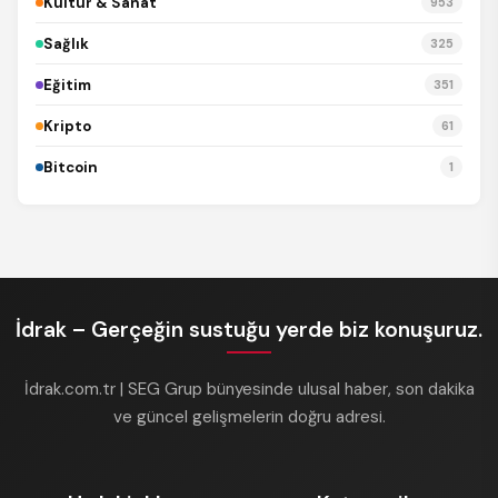
Kültür & Sanat
953
Sağlık
325
Eğitim
351
Kripto
61
Bitcoin
1
İdrak – Gerçeğin sustuğu yerde biz konuşuruz.
İdrak.com.tr | SEG Grup bünyesinde ulusal haber, son dakika
ve güncel gelişmelerin doğru adresi.