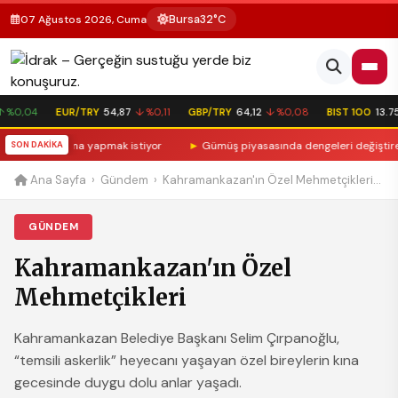
Bursa
32°C
07 Ağustos 2026, Cuma
%0,04
EUR/TRY
54,87
↓ %0,11
GBP/TRY
64,12
↓ %0,08
BIST 100
13.75
zimle anlaşma yapmak istiyor
SON DAKİKA
►
Gümüş piyasasında dengeleri değiştiren ta
Ana Sayfa
›
Gündem
›
Kahramankazan'ın Özel Mehmetçikleri...
GÜNDEM
Kahramankazan'ın Özel
Mehmetçikleri
Kahramankazan Belediye Başkanı Selim Çırpanoğlu,
“temsili askerlik” heyecanı yaşayan özel bireylerin kına
gecesinde duygu dolu anlar yaşadı.