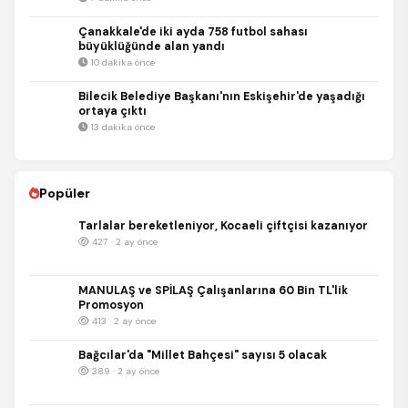
Çanakkale'de iki ayda 758 futbol sahası
büyüklüğünde alan yandı
10 dakika önce
Bilecik Belediye Başkanı'nın Eskişehir'de yaşadığı
ortaya çıktı
13 dakika önce
Popüler
Tarlalar bereketleniyor, Kocaeli çiftçisi kazanıyor
427 · 2 ay önce
MANULAŞ ve SPİLAŞ Çalışanlarına 60 Bin TL'lik
Promosyon
413 · 2 ay önce
Bağcılar'da "Millet Bahçesi" sayısı 5 olacak
389 · 2 ay önce