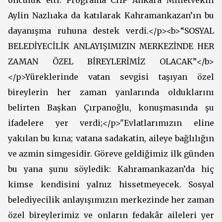
öncülük etti. Programa CHP Ankara Milletvekili
Aylin Nazlıaka da katılarak Kahramankazan’ın bu
dayanışma ruhuna destek verdi.</p><b>“SOSYAL
BELEDİYECİLİK ANLAYIŞIMIZIN MERKEZİNDE HER
ZAMAN ÖZEL BİREYLERİMİZ OLACAK”</b>
</p>Yüreklerinde vatan sevgisi taşıyan özel
bireylerin her zaman yanlarında olduklarını
belirten Başkan Çırpanoğlu, konuşmasında şu
ifadelere yer verdi;</p>"Evlatlarımızın eline
yakılan bu kına; vatana sadakatin, aileye bağlılığın
ve azmin simgesidir. Göreve geldiğimiz ilk günden
bu yana şunu söyledik: Kahramankazan’da hiç
kimse kendisini yalnız hissetmeyecek. Sosyal
belediyecilik anlayışımızın merkezinde her zaman
özel bireylerimiz ve onların fedakâr aileleri yer