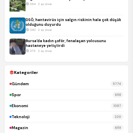
394 · 2 ay önce
DSÖ, hantavirüs için salgın riskinin hala çok düşük
olduğunu duyurdu
390 · 2 ay önce
Bursa'da kadın şoför, fenalaşan yolcusunu
hastaneye yetiştirdi
375 · 2 ay önce
Kategoriler
Gündem
5774
Spor
658
Ekonomi
1087
Teknoloji
220
Magazin
659