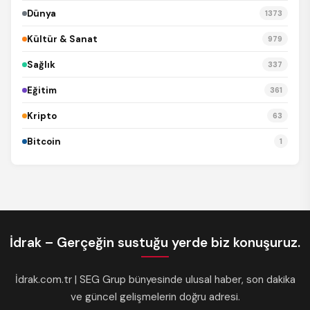
Dünya
1373
Kültür & Sanat
979
Sağlık
337
Eğitim
361
Kripto
63
Bitcoin
1
İdrak – Gerçeğin sustuğu yerde biz konuşuruz.
İdrak.com.tr | SEG Grup bünyesinde ulusal haber, son dakika
ve güncel gelişmelerin doğru adresi.