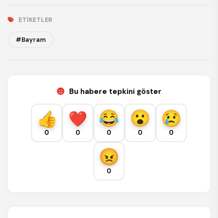
ETIKETLER
#Bayram
Bu habere tepkini göster
0
0
0
0
0
0