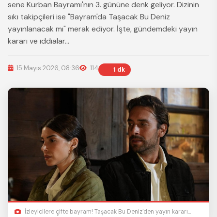
sene Kurban Bayramı'nın 3. gününe denk geliyor. Dizinin
sıkı takipçileri ise "Bayram'da Taşacak Bu Deniz
yayınlanacak mı" merak ediyor. İşte, gündemdeki yayın
kararı ve iddialar...
15 Mayıs 2026, 08:36
114
1 dk
İzleyicilere çifte bayram! Taşacak Bu Deniz'den yayın kararı...