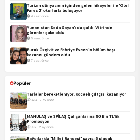
Turizm dünyasının içinden gelen hikayeler ile 'Otel
Fares 2' okurlarla buluşuyor
4 saat önce
Yunanistan Seda Sayan'ı da çaldı: Vitrinde
görenler şoke oldu
5 saat önce
Burak Özçivit ve Fahriye Evcen'in bölüm başı
kazancı gündem oldu
7 saat önce
Popüler
Tarlalar bereketleniyor, Kocaeli çiftçisi kazanıyor
434 · 2 ay önce
MANULAŞ ve SPİLAŞ Çalışanlarına 60 Bin TL'lik
Promosyon
417 · 2 ay önce
Bağcılar'da "Millet Bahçesi" sayısı 5 olacak