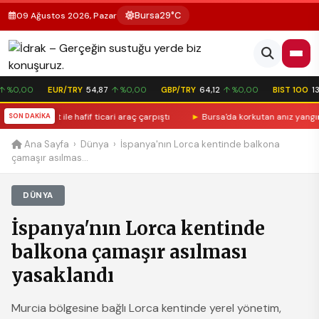
Bursa
29°C
09 Ağustos 2026, Pazar
 %0,00
EUR/TRY
54,87
↑ %0,00
GBP/TRY
64,12
↑ %0,00
BIST 100
13.
a kamyonet ile hafif ticari araç çarpıştı
SON DAKİKA
►
Bursa'da korkutan anız yangını
Ana Sayfa
›
Dünya
›
İspanya'nın Lorca kentinde balkona
çamaşır asılmas...
DÜNYA
İspanya'nın Lorca kentinde
balkona çamaşır asılması
yasaklandı
Murcia bölgesine bağlı Lorca kentinde yerel yönetim,