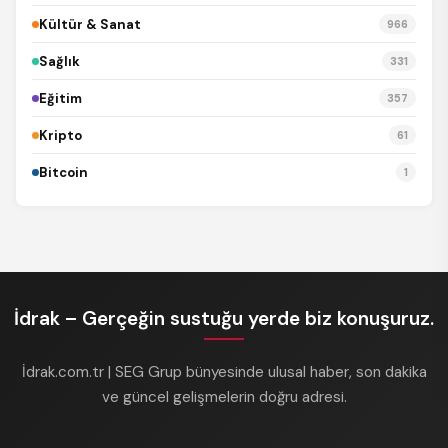
Kültür & Sanat
966
Sağlık
331
Eğitim
357
Kripto
61
Bitcoin
1
İdrak – Gerçeğin sustuğu yerde biz konuşuruz.
İdrak.com.tr | SEG Grup bünyesinde ulusal haber, son dakika
ve güncel gelişmelerin doğru adresi.