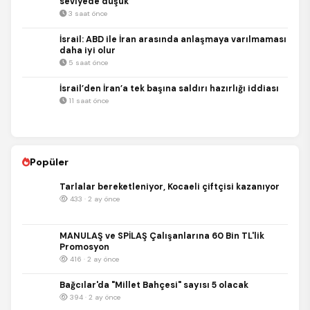
seviyede düşük
3 saat önce
İsrail: ABD ile İran arasında anlaşmaya varılmaması
daha iyi olur
5 saat önce
İsrail’den İran’a tek başına saldırı hazırlığı iddiası
11 saat önce
Popüler
Tarlalar bereketleniyor, Kocaeli çiftçisi kazanıyor
433 · 2 ay önce
MANULAŞ ve SPİLAŞ Çalışanlarına 60 Bin TL'lik
Promosyon
416 · 2 ay önce
Bağcılar'da "Millet Bahçesi" sayısı 5 olacak
394 · 2 ay önce