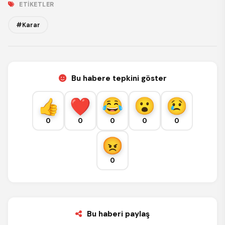
ETIKETLER
#Karar
Bu habere tepkini göster
0
0
0
0
0
0
Bu haberi paylaş