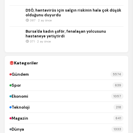
DSÖ, hantavirüs için salgın riskinin hala çok düşük
olduğunu duyurdu
387 · 2 ay önce
Bursa'da kadın şoför, fenalaşan yolcusunu
hastaneye yetiştirdi
371 · 2 ay önce
Kategoriler
Gündem
5574
Spor
639
Ekonomi
1057
Teknoloji
218
Magazin
641
Dünya
1333