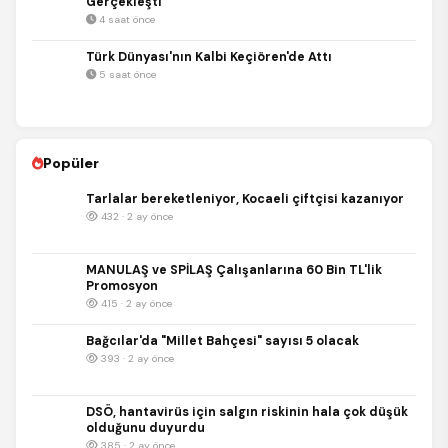
Gerçekleşti
4 saat önce
Türk Dünyası'nın Kalbi Keçiören'de Attı
5 saat önce
Popüler
Tarlalar bereketleniyor, Kocaeli çiftçisi kazanıyor
432 · 2 ay önce
MANULAŞ ve SPİLAŞ Çalışanlarına 60 Bin TL'lik
Promosyon
415 · 2 ay önce
Bağcılar'da "Millet Bahçesi" sayısı 5 olacak
393 · 2 ay önce
DSÖ, hantavirüs için salgın riskinin hala çok düşük
olduğunu duyurdu
385 · 2 ay önce