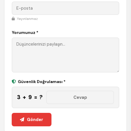
Yayınlanmaz
Yorumunuz *
Güvenlik Doğrulaması *
3 + 9 = ?
Gönder