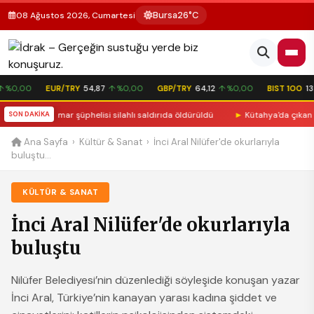
Bursa
26°C
08 Ağustos 2026, Cumartesi
 %0,00
EUR/TRY
54,87
↑ %0,00
GBP/TRY
64,12
↑ %0,00
BIST 100
13.
irilen istismar şüphelisi silahlı saldırıda öldürüldü
SON DAKİKA
►
Kütahya'da çıkan kav
Ana Sayfa
›
Kültür & Sanat
›
İnci Aral Nilüfer'de okurlarıyla
buluştu...
KÜLTÜR & SANAT
İnci Aral Nilüfer'de okurlarıyla
buluştu
Nilüfer Belediyesi’nin düzenlediği söyleşide konuşan yazar
İnci Aral, Türkiye’nin kanayan yarası kadına şiddet ve