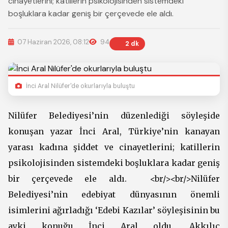
cinayetlerini; katillerin psikolojisinden sistemdeki
boşluklara kadar geniş bir çerçevede ele aldı.
07 Haziran 2026, 08:12
94
2 dk
İnci Aral Nilüfer'de okurlarıyla buluştu
Nilüfer Belediyesi’nin düzenlediği söyleşide
konuşan yazar İnci Aral, Türkiye’nin kanayan
yarası kadına şiddet ve cinayetlerini; katillerin
psikolojisinden sistemdeki boşluklara kadar geniş
bir çerçevede ele aldı. <br/><br/>Nilüfer
Belediyesi’nin edebiyat dünyasının önemli
isimlerini ağırladığı ‘Edebi Kazılar’ söyleşisinin bu
ayki konuğu İnci Aral oldu. Akkılıç