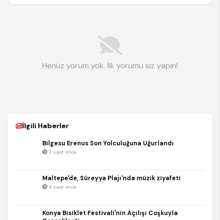
Henüz yorum yok. İlk yorumu siz yapın!
İlgili Haberler
Bilgesu Erenus Son Yolculuğuna Uğurlandı
3 saat önce
Maltepe'de, Süreyya Plajı'nda müzik ziyafeti
4 saat önce
Konya Bisiklet Festivali'nin Açılışı Coşkuyla