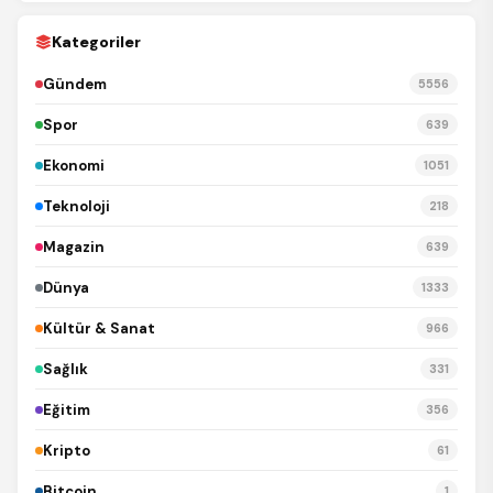
Kategoriler
Gündem
5556
Spor
639
Ekonomi
1051
Teknoloji
218
Magazin
639
Dünya
1333
Kültür & Sanat
966
Sağlık
331
Eğitim
356
Kripto
61
Bitcoin
1