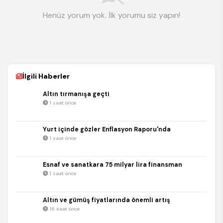
Henüz yorum yok. İlk yorumu siz yapın!
İlgili Haberler
Altın tırmanışa geçti
1 saat önce
Yurt içinde gözler Enflasyon Raporu'nda
1 saat önce
Esnaf ve sanatkara 75 milyar lira finansman
1 saat önce
Altın ve gümüş fiyatlarında önemli artış
16 saat önce