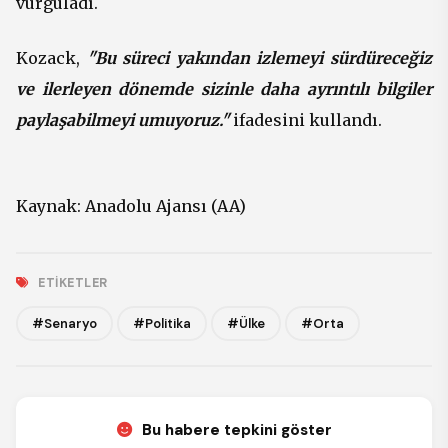
vurguladı.
Kozack,
"Bu süreci yakından izlemeyi sürdüreceğiz
ve ilerleyen dönemde sizinle daha ayrıntılı bilgiler
paylaşabilmeyi umuyoruz."
ifadesini kullandı.
Kaynak:
Anadolu Ajansı (AA)
ETIKETLER
#Senaryo
#Politika
#Ülke
#Orta
Bu habere tepkini göster