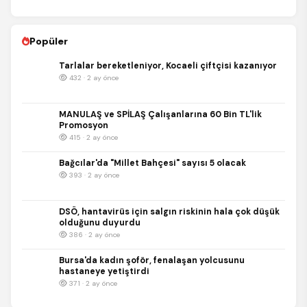
Popüler
Tarlalar bereketleniyor, Kocaeli çiftçisi kazanıyor
432 · 2 ay önce
MANULAŞ ve SPİLAŞ Çalışanlarına 60 Bin TL'lik
Promosyon
415 · 2 ay önce
Bağcılar'da "Millet Bahçesi" sayısı 5 olacak
393 · 2 ay önce
DSÖ, hantavirüs için salgın riskinin hala çok düşük
olduğunu duyurdu
386 · 2 ay önce
Bursa'da kadın şoför, fenalaşan yolcusunu
hastaneye yetiştirdi
371 · 2 ay önce