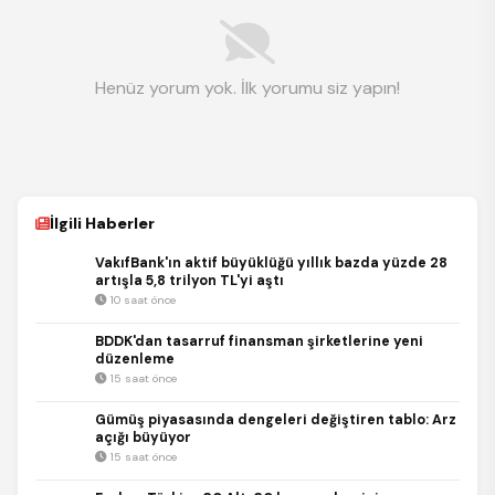
Henüz yorum yok. İlk yorumu siz yapın!
İlgili Haberler
VakıfBank'ın aktif büyüklüğü yıllık bazda yüzde 28
artışla 5,8 trilyon TL'yi aştı
10 saat önce
BDDK'dan tasarruf finansman şirketlerine yeni
düzenleme
15 saat önce
Gümüş piyasasında dengeleri değiştiren tablo: Arz
açığı büyüyor
15 saat önce