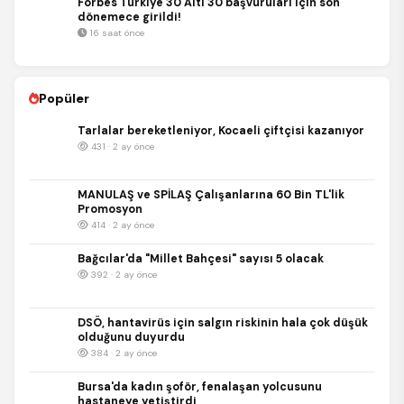
Forbes Türkiye 30 Altı 30 başvuruları için son
dönemece girildi!
16 saat önce
Popüler
Tarlalar bereketleniyor, Kocaeli çiftçisi kazanıyor
431 · 2 ay önce
MANULAŞ ve SPİLAŞ Çalışanlarına 60 Bin TL'lik
Promosyon
414 · 2 ay önce
Bağcılar'da "Millet Bahçesi" sayısı 5 olacak
392 · 2 ay önce
DSÖ, hantavirüs için salgın riskinin hala çok düşük
olduğunu duyurdu
384 · 2 ay önce
Bursa'da kadın şoför, fenalaşan yolcusunu
hastaneye yetiştirdi