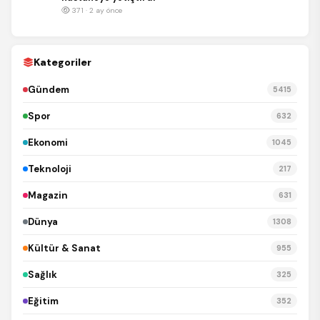
371 · 2 ay önce
Kategoriler
Gündem
5415
Spor
632
Ekonomi
1045
Teknoloji
217
Magazin
631
Dünya
1308
Kültür & Sanat
955
Sağlık
325
Eğitim
352