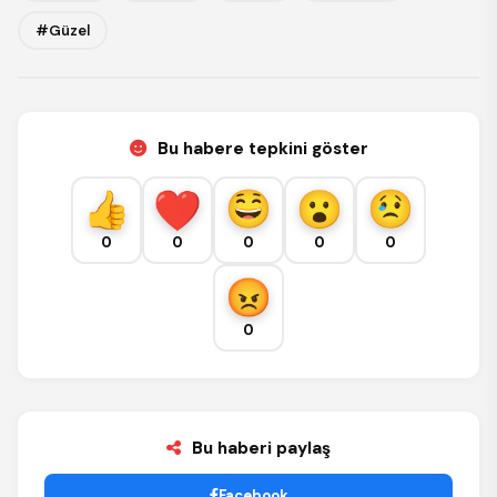
#Güzel
Bu habere tepkini göster
0
0
0
0
0
0
Bu haberi paylaş
Facebook