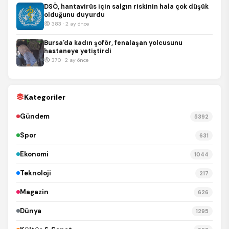
DSÖ, hantavirüs için salgın riskinin hala çok düşük
olduğunu duyurdu
383 · 2 ay önce
Bursa'da kadın şoför, fenalaşan yolcusunu
hastaneye yetiştirdi
370 · 2 ay önce
Kategoriler
Gündem
5392
Spor
631
Ekonomi
1044
Teknoloji
217
Magazin
626
Dünya
1295