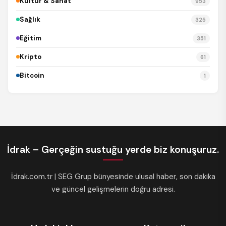
Kültür & Sanat
953
Sağlık
325
Eğitim
351
Kripto
61
Bitcoin
1
İdrak – Gerçeğin sustuğu yerde biz konuşuruz.
İdrak.com.tr | SEG Grup bünyesinde ulusal haber, son dakika
ve güncel gelişmelerin doğru adresi.