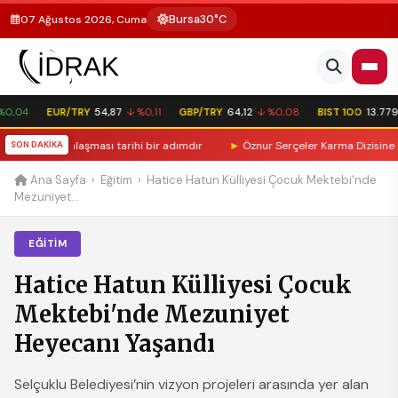
Bursa
30°C
07 Ağustos 2026, Cuma
,04
EUR/TRY
54,87
↓ %0,11
GBP/TRY
64,12
↓ %0,08
BIST 100
13.779,3
nma Anlaşması tarihi bir adımdır
SON DAKİKA
►
Öznur Serçeler Karma Dizisine Katıldı
Ana Sayfa
›
Eğitim
›
Hatice Hatun Külliyesi Çocuk Mektebi'nde
Mezuniyet...
EĞITIM
Hatice Hatun Külliyesi Çocuk
Mektebi'nde Mezuniyet
Heyecanı Yaşandı
Selçuklu Belediyesi’nin vizyon projeleri arasında yer alan