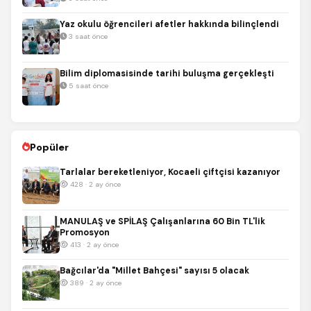
Yaz okulu öğrencileri afetler hakkında bilinçlendi
3 saat önce
Bilim diplomasisinde tarihi buluşma gerçekleşti
5 saat önce
Popüler
Tarlalar bereketleniyor, Kocaeli çiftçisi kazanıyor
428 · 2 ay önce
MANULAŞ ve SPİLAŞ Çalışanlarına 60 Bin TL'lik
Promosyon
413 · 2 ay önce
Bağcılar'da "Millet Bahçesi" sayısı 5 olacak
389 · 2 ay önce