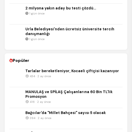
2 milyona yakın aday bu testi çözdü…
1 gün önce
Urla Belediyesi'nden ücretsiz üniversite tercih
danışmanlığı
1 gün önce
Popüler
Tarlalar bereketleniyor, Kocaeli çiftçisi kazanıyor
434 · 2 ay önce
MANULAŞ ve SPİLAŞ Çalışanlarına 60 Bin TL'lik
Promosyon
416 · 2 ay önce
Bağcılar'da "Millet Bahçesi" sayısı 5 olacak
394 · 2 ay önce