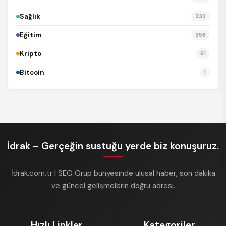
Sağlık
332
Eğitim
358
Kripto
61
Bitcoin
1
İdrak – Gerçeğin sustuğu yerde biz konuşuruz.
İdrak.com.tr | SEG Grup bünyesinde ulusal haber, son dakika
ve güncel gelişmelerin doğru adresi.
Hızlı Linkler
Kategoriler