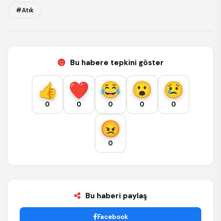
#Atık
Bu habere tepkini göster
0
0
0
0
0
0
Bu haberi paylaş
Facebook