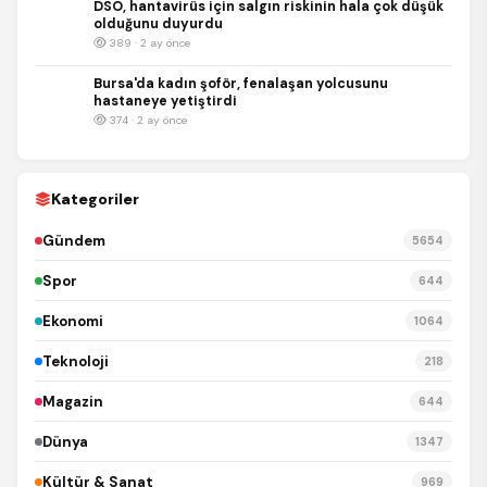
DSÖ, hantavirüs için salgın riskinin hala çok düşük
olduğunu duyurdu
389 · 2 ay önce
Bursa'da kadın şoför, fenalaşan yolcusunu
hastaneye yetiştirdi
374 · 2 ay önce
Kategoriler
Gündem
5654
Spor
644
Ekonomi
1064
Teknoloji
218
Magazin
644
Dünya
1347
Kültür & Sanat
969