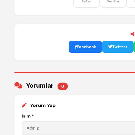
Beğen
Sevdim
Facebook
Twitter
Yorumlar
0
Yorum Yap
İsim *