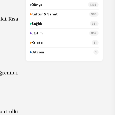
Dünya
1333
Kültür & Sanat
966
ldi. Kısa
Sağlık
331
Eğitim
357
Kripto
61
Bitcoin
1
renildi.
kontrollü