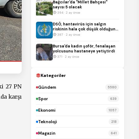
Bağcılar'da "Millet Bahçesi"
sayısı 5 olacak
394 · 2 ay önce
DSÖ, hantavirüs için salgın
riskinin hala çok düşük olduğunu
duyurdu
387 · 2 ay önce
Bursa'da kadın şoför, fenalaşan
yolcusunu hastaneye yetiştirdi
371 · 2 ay önce
Kategoriler
ki 27 PN
Gündem
5580
nda karşı
Spor
639
Ekonomi
1057
Teknoloji
218
Magazin
641