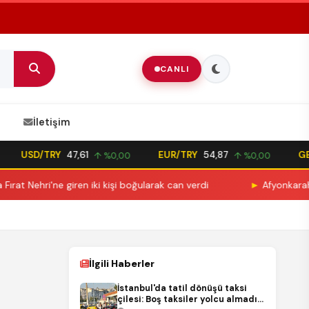
CANLI
İletişim
USD/TRY
47,61
EUR/TRY
54,87
GBP/T
↑ %0,00
↑ %0,00
ri'ne giren iki kişi boğularak can verdi
►
Afyonkarahisar'da y
İlgili Haberler
İstanbul'da tatil dönüşü taksi
çilesi: Boş taksiler yolcu almadı,