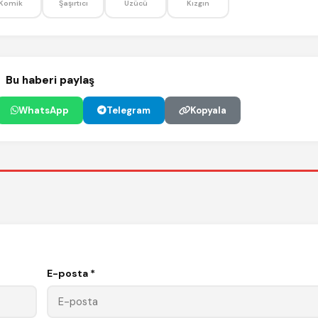
Komik
Şaşırtıcı
Üzücü
Kızgın
Bu haberi paylaş
WhatsApp
Telegram
Kopyala
E-posta *