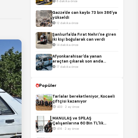
polis müdahale etti
6 dakika önce
Gazze'de can kaybı 73 bin 386'ya
yükseldi
12 dakika önce
Şanlıurfa'da Fırat Nehri'ne giren
iki kişi boğularak can verdi
14 dakika önce
Afyonkarahisar'da yanan
araçtan çıkarak son anda
kurtuldular
17 dakika önce
Popüler
Tarlalar bereketleniyor, Kocaeli
çiftçisi kazanıyor
433 · 2 ay önce
MANULAŞ ve SPİLAŞ
Çalışanlarına 60 Bin TL'lik
Promosyon
416 · 2 ay önce