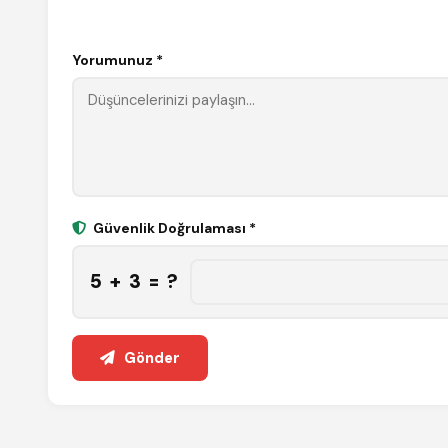
Yorumunuz *
Güvenlik Doğrulaması *
5 + 3 = ?
Gönder