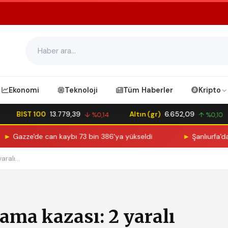
Ekonomi
Teknoloji
Tüm Haberler
Kripto
BIST 100
13.779,39
Altın (gr)
6.652,09
↓ %0,14
↑ %0,10
de can kaybı 73 bin 386'ya yükseldi
►
Şanlıurfa'da Fırat Neh
ralı...
lama kazası: 2 yaralı