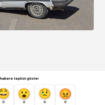
habere tepkini göster
0
0
0
0