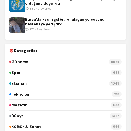
olduğunu duyurdu
385 · 2 ay önce
Bursa'da kadın şoför, fenalaşan yolcusunu
hastaneye yetiştirdi
371 · 2 ay önce
Kategoriler
Gündem
5525
Spor
638
Ekonomi
1048
Teknoloji
218
Magazin
635
Dünya
1327
Kültür & Sanat
966