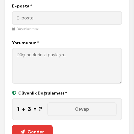
E-posta *
Yayınlanmaz
Yorumunuz *
Güvenlik Doğrulaması *
1 + 3 = ?
Gönder