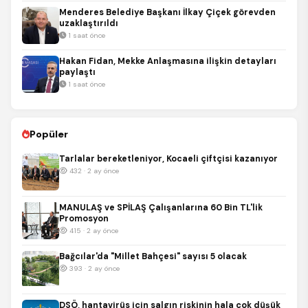
Menderes Belediye Başkanı İlkay Çiçek görevden
uzaklaştırıldı
1 saat önce
Hakan Fidan, Mekke Anlaşmasına ilişkin detayları
paylaştı
1 saat önce
Popüler
Tarlalar bereketleniyor, Kocaeli çiftçisi kazanıyor
432 · 2 ay önce
MANULAŞ ve SPİLAŞ Çalışanlarına 60 Bin TL'lik
Promosyon
415 · 2 ay önce
Bağcılar'da "Millet Bahçesi" sayısı 5 olacak
393 · 2 ay önce
DSÖ, hantavirüs için salgın riskinin hala çok düşük