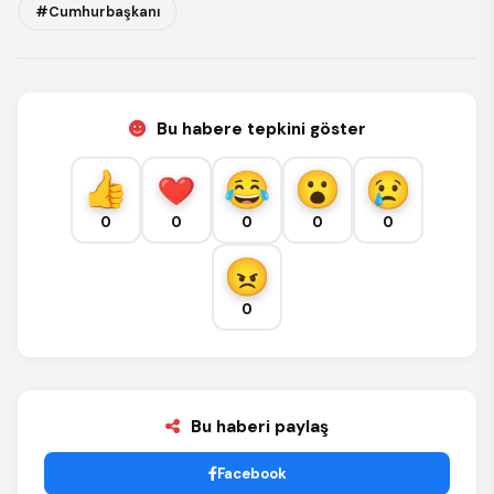
#Cumhurbaşkanı
Bu habere tepkini göster
0
0
0
0
0
0
Bu haberi paylaş
Facebook