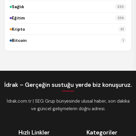
Sağlık
330
Eğitim
356
Kripto
61
Bitcoin
1
İdrak – Gerçeğin sustuğu yerde biz konuşuruz.
İdrak.com.tr | SEG Grup bünyesinde ulusal haber, son dakika
ve güncel gelişmelerin doğru adresi.
Hızlı Linkler
Kategoriler