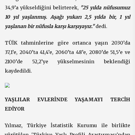
34,9’a yükseldiğini belirterek,
"25 yılda nüfusumuz
10 yıl yaşlanmış. Aşağı yukarı 2,5 yılda bir, 1 yıl
yaşlanan bir nüfusla karşı karşıyayız."
dedi.
TÜİK tahminlerine göre ortanca yaşın 2030’da
37,1’e, 2040’ta 41,4’e, 2060’ta 48’e, 2080’de 51,5’e ve
2100’de 52,2’ye yükselmesinin beklendiği
kaydedildi.
YAŞLILAR EVLERİNDE YAŞAMAYI TERCİH
EDİYOR
Yılmaz, Türkiye İstatistik Kurumu ile birlikte
yürütülen 'Türkiye Yaşlı Profili Araştırması'ndan