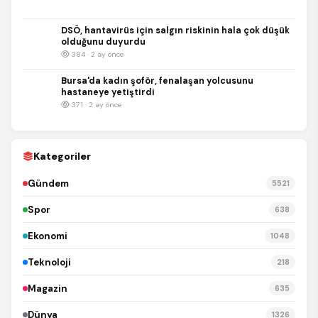
DSÖ, hantavirüs için salgın riskinin hala çok düşük
olduğunu duyurdu
384 · 2 ay önce
Bursa'da kadın şoför, fenalaşan yolcusunu
hastaneye yetiştirdi
371 · 2 ay önce
Kategoriler
Gündem
5521
Spor
638
Ekonomi
1048
Teknoloji
218
Magazin
635
Dünya
1326