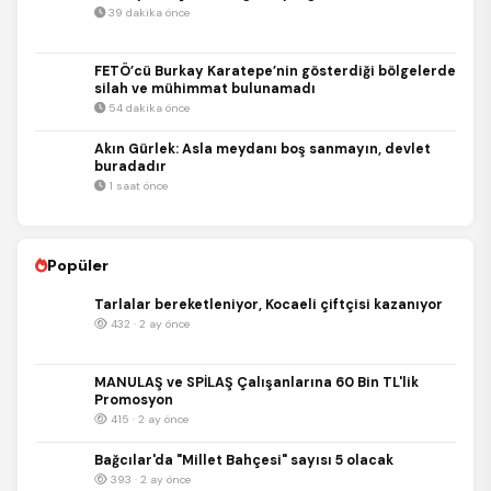
39 dakika önce
FETÖ’cü Burkay Karatepe’nin gösterdiği bölgelerde
silah ve mühimmat bulunamadı
54 dakika önce
Akın Gürlek: Asla meydanı boş sanmayın, devlet
buradadır
1 saat önce
Popüler
Tarlalar bereketleniyor, Kocaeli çiftçisi kazanıyor
432 · 2 ay önce
MANULAŞ ve SPİLAŞ Çalışanlarına 60 Bin TL'lik
Promosyon
415 · 2 ay önce
Bağcılar'da "Millet Bahçesi" sayısı 5 olacak
393 · 2 ay önce