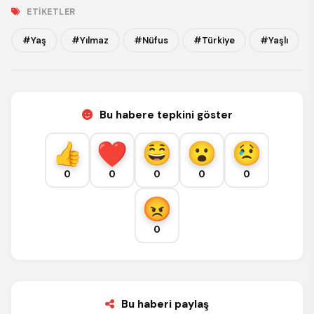
ETIKETLER
#Yaş
#Yılmaz
#Nüfus
#Türkiye
#Yaşlı
Bu habere tepkini göster
0
0
0
0
0
0
Bu haberi paylaş