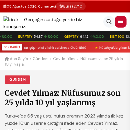
Bursa
27°C
08 Ağustos 2026, Cumartesi
%0,00
EUR/TRY
54,87
↑ %0,00
GBP/TRY
64,12
↑ %0,00
BIST 100
13.7
ilen istismar şüphelisi silahlı saldırıda öldürüldü
SON DAKİKA
►
Kütahya'da çıkan kavg
Ana Sayfa
›
Gündem
›
Cevdet Yılmaz: Nüfusumuz son 25 yılda
10 yıl yaşla...
GÜNDEM
Cevdet Yılmaz: Nüfusumuz son
25 yılda 10 yıl yaşlanmış
Türkiye’de 65 yaş üstü nüfus oranının 2023 yılında ilk kez
yüzde 10’un üzerine çıktığını ifade eden Cevdet Yılmaz,