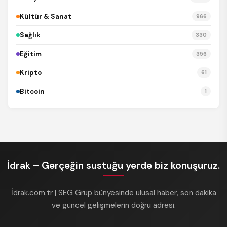
Kültür & Sanat
966
Sağlık
330
Eğitim
356
Kripto
61
Bitcoin
1
İdrak – Gerçeğin sustuğu yerde biz konuşuruz.
İdrak.com.tr | SEG Grup bünyesinde ulusal haber, son dakika
ve güncel gelişmelerin doğru adresi.