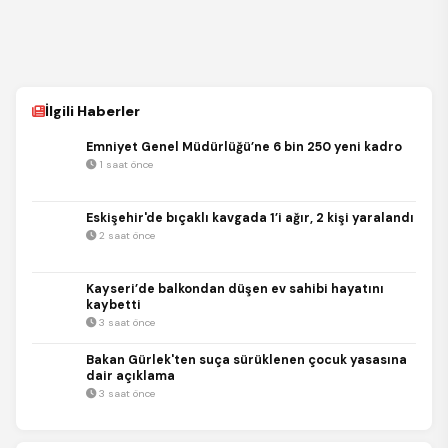
İlgili Haberler
Emniyet Genel Müdürlüğü’ne 6 bin 250 yeni kadro
1 saat önce
Eskişehir'de bıçaklı kavgada 1’i ağır, 2 kişi yaralandı
2 saat önce
Kayseri’de balkondan düşen ev sahibi hayatını
kaybetti
3 saat önce
Bakan Gürlek'ten suça sürüklenen çocuk yasasına
dair açıklama
3 saat önce