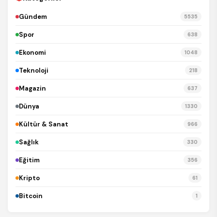
Gündem
5535
Spor
638
Ekonomi
1048
Teknoloji
218
Magazin
637
Dünya
1330
Kültür & Sanat
966
Sağlık
330
Eğitim
356
Kripto
61
Bitcoin
1