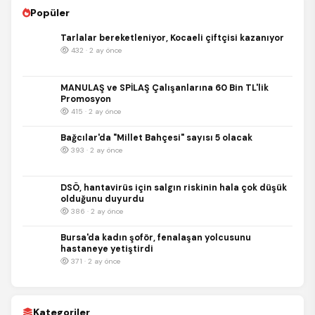
Popüler
Tarlalar bereketleniyor, Kocaeli çiftçisi kazanıyor
432 · 2 ay önce
MANULAŞ ve SPİLAŞ Çalışanlarına 60 Bin TL'lik
Promosyon
415 · 2 ay önce
Bağcılar'da "Millet Bahçesi" sayısı 5 olacak
393 · 2 ay önce
DSÖ, hantavirüs için salgın riskinin hala çok düşük
olduğunu duyurdu
386 · 2 ay önce
Bursa'da kadın şoför, fenalaşan yolcusunu
hastaneye yetiştirdi
371 · 2 ay önce
Kategoriler