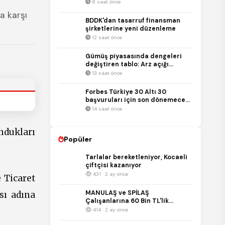
trilyon TL'yi aştı
8 saat önce
a karşı
BDDK'dan tasarruf finansman
şirketlerine yeni düzenleme
12 saat önce
Gümüş piyasasında dengeleri
değiştiren tablo: Arz açığı
büyüyor
13 saat önce
Forbes Türkiye 30 Altı 30
başvuruları için son dönemece
girildi!
14 saat önce
ndukları
Popüler
Tarlalar bereketleniyor, Kocaeli
çiftçisi kazanıyor
431 · 2 ay önce
 Ticaret
MANULAŞ ve SPİLAŞ
sı adına
Çalışanlarına 60 Bin TL'lik
Promosyon
414 · 2 ay önce