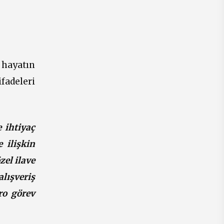
 hayatın
fadeleri
 ihtiyaç
e ilişkin
el ilave
lışveriş
ro görev