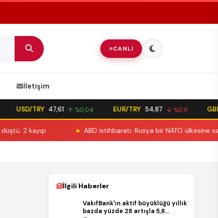
CANLI
İletişim
USD/TRY
47,61
EUR/TRY
54,87
GBP/T
↑ %0,04
↓ %0,11
 2 kayıp
►
ABD istihbaratı: Rusya bir NATO ülkesine saldırı d
İlgili Haberler
VakıfBank'ın aktif büyüklüğü yıllık
bazda yüzde 28 artışla 5,8