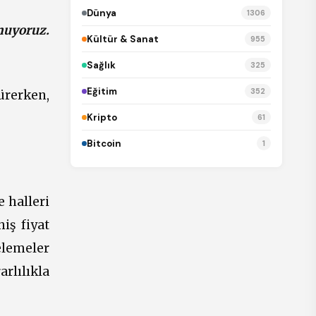
Dünya
1306
nuyoruz.
Kültür & Sanat
955
Sağlık
325
Eğitim
352
ürerken,
Kripto
61
Bitcoin
1
e halleri
iş fiyat
celemeler
rlılıkla