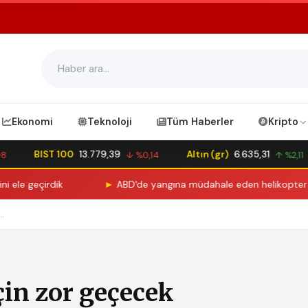
Ekonomi
Teknoloji
Tüm Haberler
Kripto
BIST 100
13.779,39
Altın (gr)
6.635,31
↓ %0,14
↑ %2,11
geçirdik
►
ABD'de yangına müdahale eden helikopter düştü:
..
çin zor geçecek