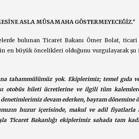
MESİNE ASLA MÜSAMAHA GÖSTERMEYECEĞİZ."
elerde bulunan Ticaret Bakanı Ömer Bolat, ticari
nin en büyük öncelikleri olduğunu vurgulayarak şu i
na tahammülümüz yok. Ekiplerimiz; temel gıda ve
sı otobüs bileti ücretlerine ve ilgili tüm kalemler
n denetimlerimiz devam ederken, bayram dönemine öz
mızın huzur içerisinde, makul ve adil fiyatlarla a
şla Ticaret Bakanlığı ekiplerimiz sahada tam kad