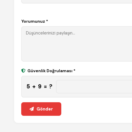
Yorumunuz *
Güvenlik Doğrulaması *
5 + 9 = ?
Gönder