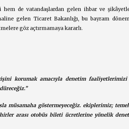
i hem de vatandaşlardan gelen ihbar ve şikâyetle
 haline gelen Ticaret Bakanlığı, bu bayram döne
letmelere göz açtırmamaya kararlı.
eyişini korumak amacıyla denetim faaliyetlerimiz
rdüreceğiz.”
sla müsamaha göstermeyeceğiz. ekiplerimiz; temel
hirler arası otobüs bileti ücretlerine yönelik dene