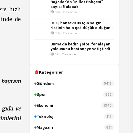
Bağcılar'da "Millet Bahçesi"
sayısı 5 olacak
re hızlı
392 · 2 ay önce
minde de
DSÖ, hantavirüs için salgın
riskinin hala çok düşük olduğunu
duyurdu
384 · 2 ay önce
Bursa'da kadın şoför, fenalaşan
yolcusunu hastaneye yetiştirdi
371 · 2 ay önce
Kategoriler
i bayram
Gündem
5413
Spor
632
Ekonomi
1045
 gıda ve
Teknoloji
217
timlerini
Magazin
631