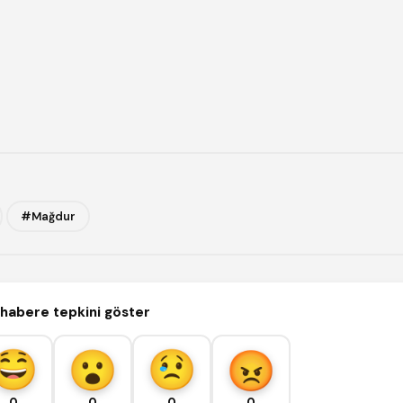
#Mağdur
habere tepkini göster
0
0
0
0