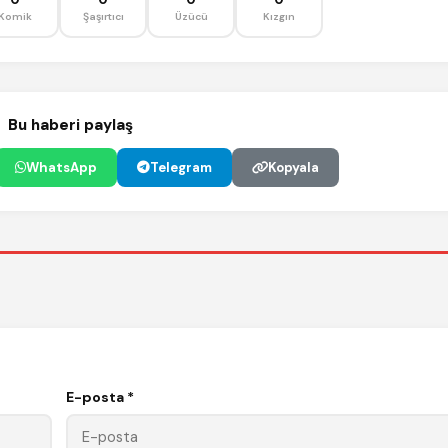
Komik
Şaşırtıcı
Üzücü
Kızgın
Bu haberi paylaş
WhatsApp
Telegram
Kopyala
E-posta *