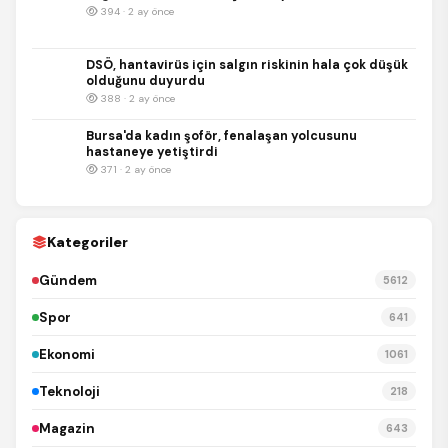
394 · 2 ay önce
DSÖ, hantavirüs için salgın riskinin hala çok düşük
olduğunu duyurdu
388 · 2 ay önce
Bursa'da kadın şoför, fenalaşan yolcusunu
hastaneye yetiştirdi
371 · 2 ay önce
Kategoriler
Gündem
5612
Spor
641
Ekonomi
1061
Teknoloji
218
Magazin
643