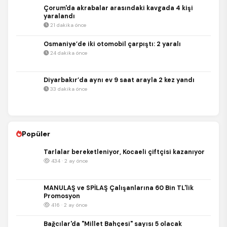
Çorum'da akrabalar arasındaki kavgada 4 kişi
yaralandı
21 dakika önce
Osmaniye’de iki otomobil çarpıştı: 2 yaralı
24 dakika önce
Diyarbakır’da aynı ev 9 saat arayla 2 kez yandı
33 dakika önce
Popüler
Tarlalar bereketleniyor, Kocaeli çiftçisi kazanıyor
434 · 2 ay önce
MANULAŞ ve SPİLAŞ Çalışanlarına 60 Bin TL'lik
Promosyon
416 · 2 ay önce
Bağcılar'da "Millet Bahçesi" sayısı 5 olacak