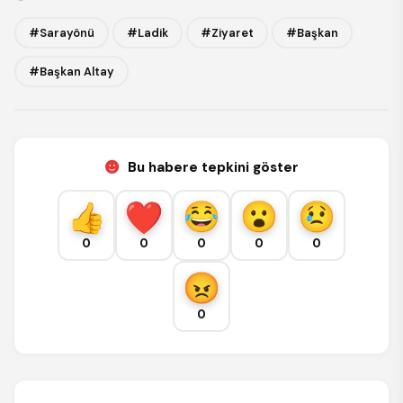
#Sarayönü
#Ladik
#Ziyaret
#Başkan
#Başkan Altay
Bu habere tepkini göster
0
0
0
0
0
0