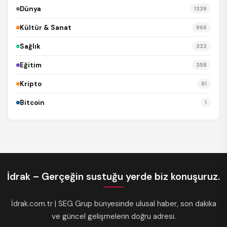
Dünya
1339
Kültür & Sanat
966
Sağlık
332
Eğitim
358
Kripto
61
Bitcoin
1
İdrak – Gerçeğin sustuğu yerde biz konuşuruz.
İdrak.com.tr | SEG Grup bünyesinde ulusal haber, son dakika
ve güncel gelişmelerin doğru adresi.