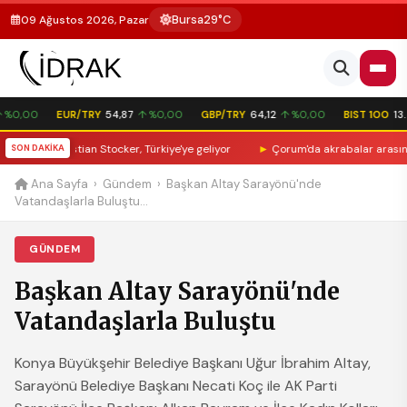
Bursa
29°C
09 Ağustos 2026, Pazar
%0,00
EUR/TRY
54,87
↑ %0,00
GBP/TRY
64,12
↑ %0,00
BIST 100
13.7
lyesi Christian Stocker, Türkiye'ye geliyor
SON DAKİKA
►
Çorum'da akrabalar arasındak
Ana Sayfa
›
Gündem
›
Başkan Altay Sarayönü'nde
Vatandaşlarla Buluştu...
GÜNDEM
Başkan Altay Sarayönü'nde
Vatandaşlarla Buluştu
Konya Büyükşehir Belediye Başkanı Uğur İbrahim Altay,
Sarayönü Belediye Başkanı Necati Koç ile AK Parti