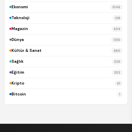
Ekonomi
1046
Teknoloji
218
Magazin
634
Dünya
1310
Kültür & Sanat
960
Sağlık
329
Eğitim
352
Kripto
61
Bitcoin
1