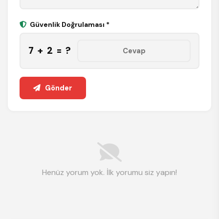
Güvenlik Doğrulaması *
7 + 2 = ?
Gönder
Henüz yorum yok. İlk yorumu siz yapın!