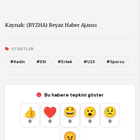
Kaynak: (BYZHA) Beyaz Haber Ajansı
ETIKETLER
#Kadın
#Elit
#Erkek
#U23
#Sporcu
Bu habere tepkini göster
0
0
0
0
0