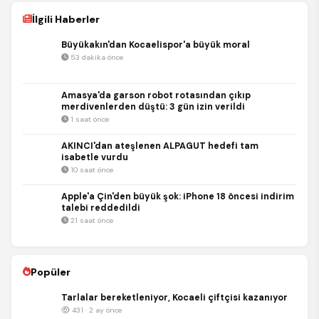
İlgili Haberler
Büyükakın'dan Kocaelispor'a büyük moral
53 dakika önce
Amasya'da garson robot rotasından çıkıp
merdivenlerden düştü: 3 gün izin verildi
1 saat önce
AKINCI'dan ateşlenen ALPAGUT hedefi tam
isabetle vurdu
10 saat önce
Apple'a Çin'den büyük şok: iPhone 18 öncesi indirim
talebi reddedildi
21 saat önce
Popüler
Tarlalar bereketleniyor, Kocaeli çiftçisi kazanıyor
431 · 2 ay önce