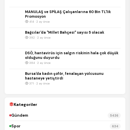
MANULAŞ ve SPİLAŞ Çalışanlarına 60 Bin TL'lik
Promosyon
414 · 2 ay önce
Bağcılar'da "Millet Bahçesi" sayısı 5 olacak
392 · 2 ay önce
DSÖ, hantavirüs için salgın riskinin hala çok düşük
olduğunu duyurdu
384 · 2 ay önce
Bursa'da kadın şoför, fenalaşan yolcusunu
hastaneye yetiştirdi
371 · 2 ay önce
Kategoriler
Gündem
5436
Spor
634