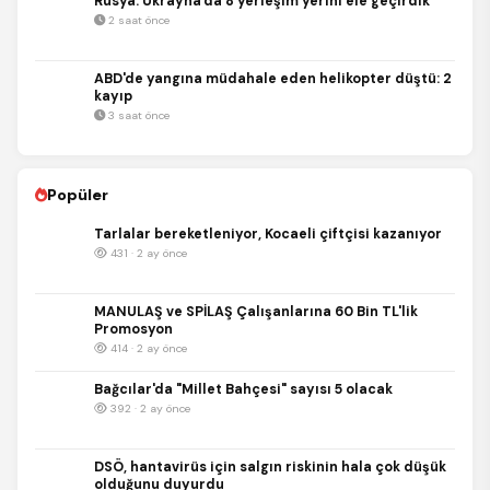
Rusya: Ukrayna'da 8 yerleşim yerini ele geçirdik
2 saat önce
ABD'de yangına müdahale eden helikopter düştü: 2
kayıp
3 saat önce
Popüler
Tarlalar bereketleniyor, Kocaeli çiftçisi kazanıyor
431 · 2 ay önce
MANULAŞ ve SPİLAŞ Çalışanlarına 60 Bin TL'lik
Promosyon
414 · 2 ay önce
Bağcılar'da "Millet Bahçesi" sayısı 5 olacak
392 · 2 ay önce
DSÖ, hantavirüs için salgın riskinin hala çok düşük
olduğunu duyurdu