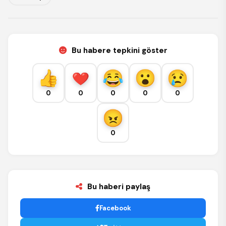
Bu habere tepkini göster
0
0
0
0
0
0
Bu haberi paylaş
Facebook