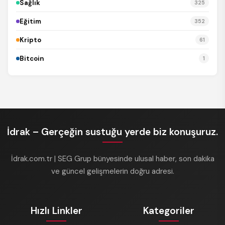
Sağlık
325
Eğitim
352
Kripto
61
Bitcoin
1
İdrak – Gerçeğin sustuğu yerde biz konuşuruz.
İdrak.com.tr | SEG Grup bünyesinde ulusal haber, son dakika
ve güncel gelişmelerin doğru adresi.
Hızlı Linkler
Kategoriler