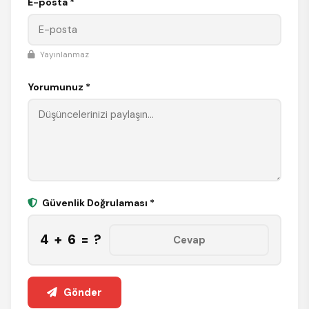
E-posta *
Yayınlanmaz
Yorumunuz *
Güvenlik Doğrulaması *
4 + 6 = ?
Gönder