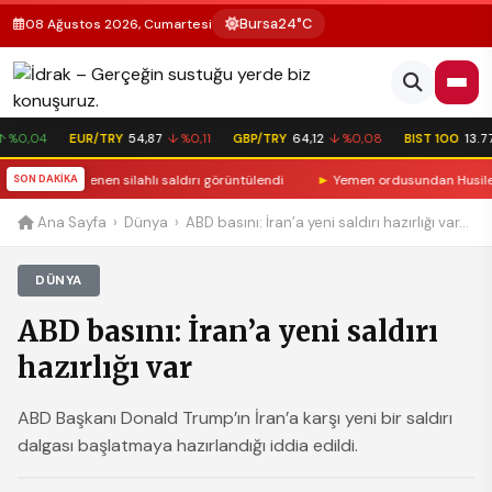
Bursa
24°C
08 Ağustos 2026, Cumartesi
 %0,04
EUR/TRY
54,87
↓ %0,11
GBP/TRY
64,12
↓ %0,08
BIST 100
13.77
erine düzenlenen silahlı saldırı görüntülendi
SON DAKİKA
►
Yemen ordusundan Husilere
Ana Sayfa
›
Dünya
›
ABD basını: İran’a yeni saldırı hazırlığı var...
DÜNYA
ABD basını: İran’a yeni saldırı
hazırlığı var
ABD Başkanı Donald Trump’ın İran’a karşı yeni bir saldırı
dalgası başlatmaya hazırlandığı iddia edildi.