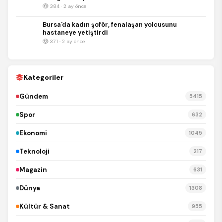
384 · 2 ay önce
Bursa'da kadın şoför, fenalaşan yolcusunu
hastaneye yetiştirdi
371 · 2 ay önce
Kategoriler
Gündem
5415
Spor
632
Ekonomi
1045
Teknoloji
217
Magazin
631
Dünya
1308
Kültür & Sanat
955